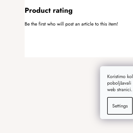
Product rating
Be the first who will post an article to this item!
ADD A RATING
F
o
o
Koristimo ko
t
poboljšavali 
web stranici
e
r
Settings