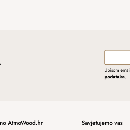
r
Upisom email
podataka
.
mo AtmoWood.hr
Savjetujemo vas