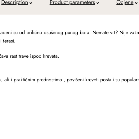
Description
Product parameters
Ocjene
izrađeni su od prilično osušenog punog bora. Nemate vrt? Nije važn
 terasi.
čava rast trave ispod kreveta.
 ali i praktičnim prednostima , povišeni kreveti postali su popularn