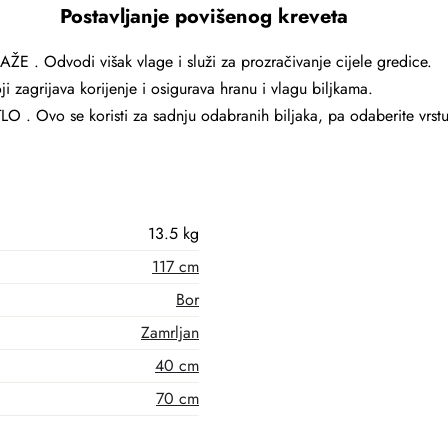
Postavljanje povišenog kreveta
AŽE . Odvodi višak vlage i služi za prozračivanje cijele gredice.
i zagrijava korijenje i osigurava hranu i vlagu biljkama.
TLO . Ovo se koristi za sadnju odabranih biljaka, pa odaberite vrs
13.5 kg
117 cm
Bor
Zamrljan
40 cm
70 cm