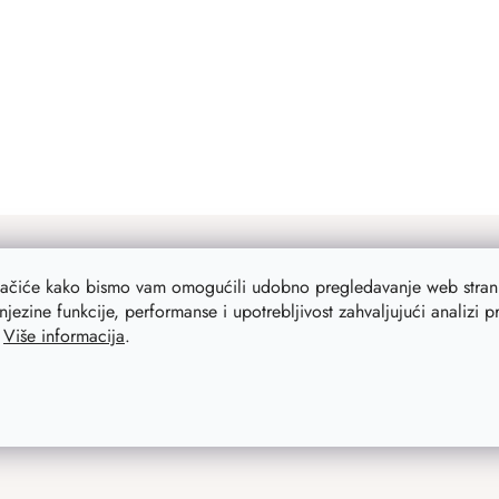
lačiće kako bismo vam omogućili udobno pregledavanje web strani
njezine funkcije, performanse i upotrebljivost zahvaljujući analizi 
.
Više informacija
.