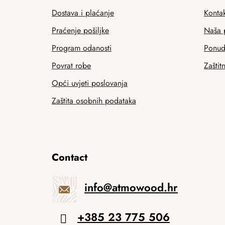
Dostava i plaćanje
Kontak
Praćenje pošiljke
Naša 
Program odanosti
Ponuda
Povrat robe
Zaštit
Opći uvjeti poslovanja
Zaštita osobnih podataka
Contact
info
@
atmowood.hr
+385 23 775 506