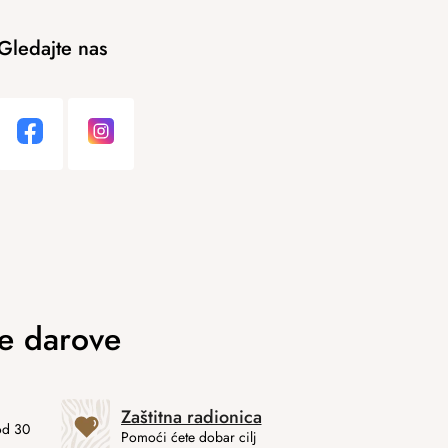
Gledajte nas
Zaštitna radionica
od 30
Pomoći ćete dobar cilj