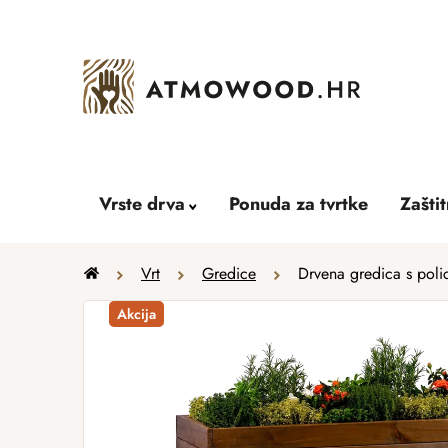
Skip
to
content
Vrste drva
Ponuda za tvrtke
Zašti
Home
Vrt
Gredice
Drvena gredica s pol
Akcija