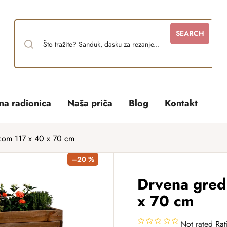
SEARCH
tna radionica
Naša priča
Blog
Kontakt
icom 117 x 40 x 70 cm
–20 %
Drvena gred
x 70 cm
Not rated
Rat