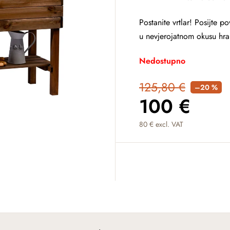
Postanite vrtlar! Posijte p
u nevjerojatnom okusu hran
Nedostupno
125,80 €
–20 %
100 €
80 € excl. VAT
Measure price: