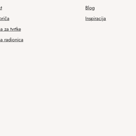
t
Blog
priča
Inspiracija
 za tvrtke
na radionica