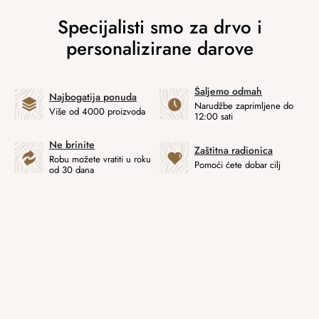
Šaljemo odmah
Najbogatija ponuda
Narudžbe zaprimljene do
Više od 4000 proizvoda
12:00 sati
Ne brinite
Zaštitna radionica
Robu možete vratiti u roku
Pomoći ćete dobar cilj
od 30 dana