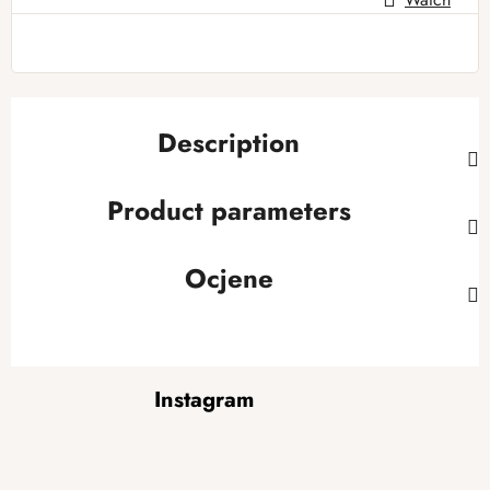
Description
Product parameters
Ocjene
F
Instagram
o
o
t