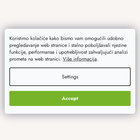
Koristimo kolačiće kako bismo vam omogućili udobno
pregledavanje web stranice i stalno poboljšavali njezine
funkcije, performanse i upotrebljivost zahvaljujući analizi
Ono što vas najviše zanima
prometa na web stranici.
Više informacija
.
Noviteti
Settings
Originalni pokloni
Accept