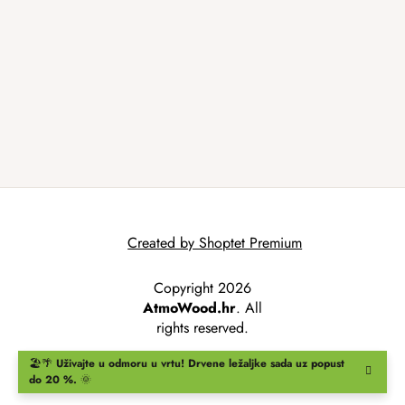
Created by Shoptet Premium
Copyright 2026
AtmoWood.hr
. All
rights reserved.
🏖️🌴
Uživajte u odmoru u vrtu!
Drvene ležaljke
sada uz popust
do 20 %.
🌞