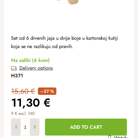
Set od 6 drvenih jaja u dvije boje u kartonskoj kutiji
koja se ne razlikuju od pravih.
Na zalihi
(4 kom)
Delivery options
H371
15,60 €
–27 %
11,30 €
9 € excl. VAT
Measure price:
ADD TO CART
Watch