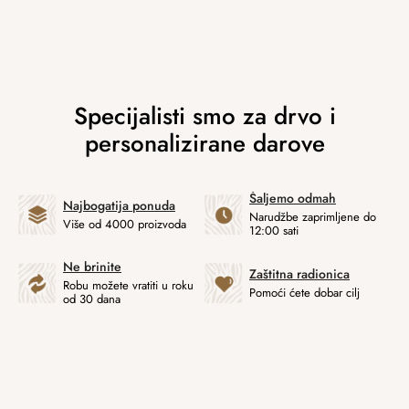
Šaljemo odmah
Najbogatija ponuda
Narudžbe zaprimljene do
Više od 4000 proizvoda
12:00 sati
Ne brinite
Zaštitna radionica
Robu možete vratiti u roku
Pomoći ćete dobar cilj
od 30 dana