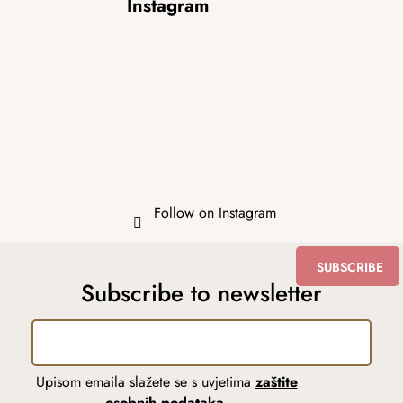
Instagram
o
o
t
e
r
Follow on Instagram
SUBSCRIBE
Subscribe to newsletter
Upisom emaila slažete se s uvjetima
zaštite
osobnih podataka
.