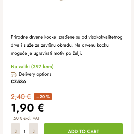
Prirodne drvene kocke izrađene su od visokokvalitetnog
drva i služe za završnu obradu. Na drvenu kocku
moguće je ugravirati motiv po želji.
Na zalihi
(297 kom)
Delivery options
CZ586
2,40 €
–20 %
1,90 €
1,50 € excl. VAT
Measure price:
ADD TO CART