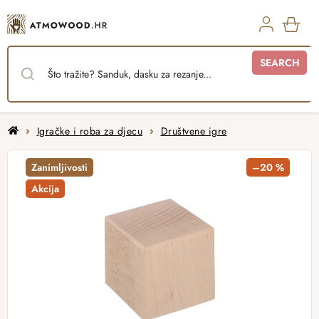
Skip
to
content
SHO
SEARCH
CAR
Home
Igračke i roba za djecu
Društvene igre
Zanimljivosti
–20 %
Akcija