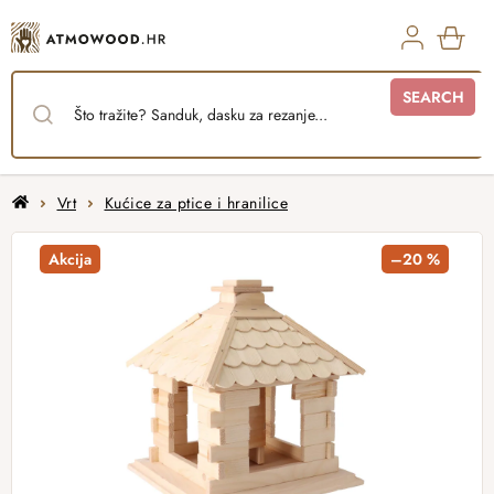
Skip
to
content
SHO
SEARCH
CAR
Home
Vrt
Kućice za ptice i hranilice
Akcija
–20 %