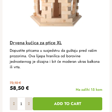
Drvena kućica za ptice XL
Dopustite pticama u susjedstvu da guštaju pred vašim
prozorima. Ova lijepa hranilica od borovine
jednostavnog je dizajna i bit će moderan ukras balkona
ili vrta.
73,10 €
58,50 €
Na zalihi
15 kom
ADD TO CART