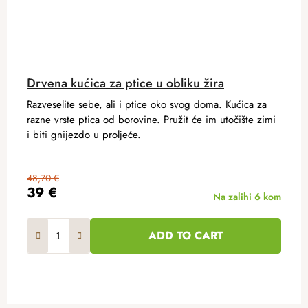
Drvena kućica za ptice u obliku žira
Razveselite sebe, ali i ptice oko svog doma. Kućica za
razne vrste ptica od borovine. Pružit će im utočište zimi
i biti gnijezdo u proljeće.
48,70 €
39 €
Na zalihi
6 kom
ADD TO CART