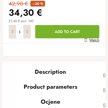
42,90 €
–20 %
34,30 €
27,40 € excl. VAT
Measure price:
ADD TO CART
Watch
Description
Product parameters
Ocjene