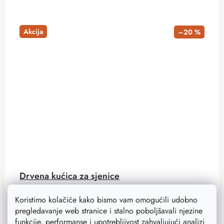
Akcija
–20 %
Drvena kućica za sjenice
Ako želite uživati ​​u pjevu ptica selica od proljeća do
Koristimo kolačiće kako bismo vam omogućili udobno
jeseni, nabavite im ovu prekrasnu kućicu koja služi kao
pregledavanje web stranice i stalno poboljšavali njezine
hranilica. Ptice će se naviknuti i vraćat će se iz godine u
funkcije, performanse i upotrebljivost zahvaljujući analizi