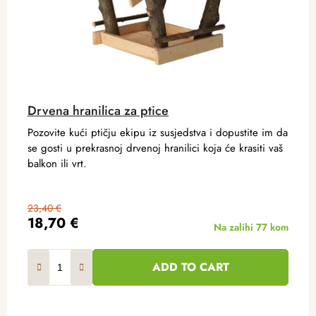
Drvena hranilica za ptice
Pozovite kući ptičju ekipu iz susjedstva i dopustite im da
se gosti u prekrasnoj drvenoj hranilici koja će krasiti vaš
balkon ili vrt.
23,40 €
18,70 €
Na zalihi
77 kom
ADD TO CART