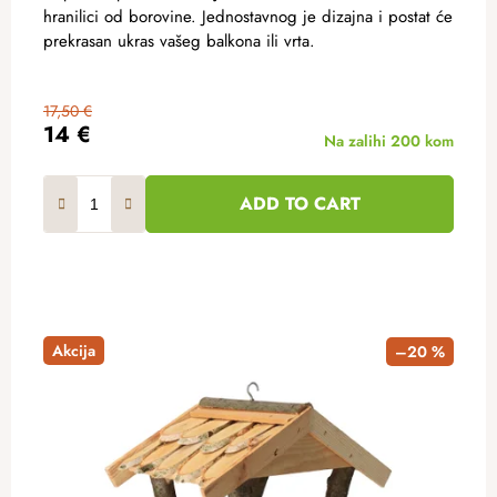
hranilici od borovine. Jednostavnog je dizajna i postat će
prekrasan ukras vašeg balkona ili vrta.
17,50 €
14 €
Na zalihi
200 kom
ADD TO CART
Akcija
–20 %