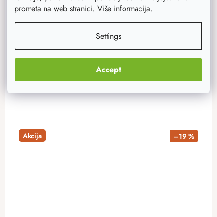
godinu.
prometa na web stranici.
Više informacija
.
46,80 €
Settings
37,40 €
Na zalihi
12 kom
Accept
ADD TO CART
Akcija
–19 %