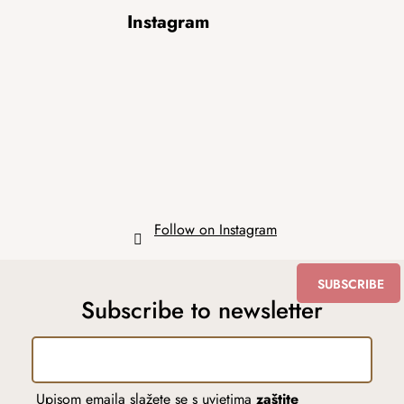
F
Instagram
o
o
t
e
r
Follow on Instagram
SUBSCRIBE
Subscribe to newsletter
Upisom emaila slažete se s uvjetima
zaštite