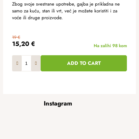
Zbog svoje svestrane upotrebe, gajba je prikladna ne
samo za kuću, stan ili vrt, već je možete koristiti i za
voće ili druge proizvode.
19 €
15,20 €
Na zalihi
98 kom
ADD TO CART
F
Instagram
o
o
t
e
r