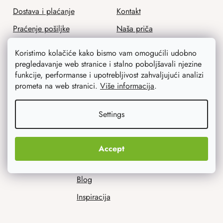
Dostava i plaćanje
Kontakt
Praćenje pošiljke
Naša priča
Program odanosti
Ponuda za tvrtke
Koristimo kolačiće kako bismo vam omogućili udobno
Povrat robe
Zaštitna radionica
pregledavanje web stranice i stalno poboljšavali njezine
funkcije, performanse i upotrebljivost zahvaljujući analizi
Opći uvjeti poslovanja
prometa na web stranici.
Više informacija
.
Zaštita osobnih podataka
Settings
Accept
Savjetujemo vas
Blog
Inspiracija