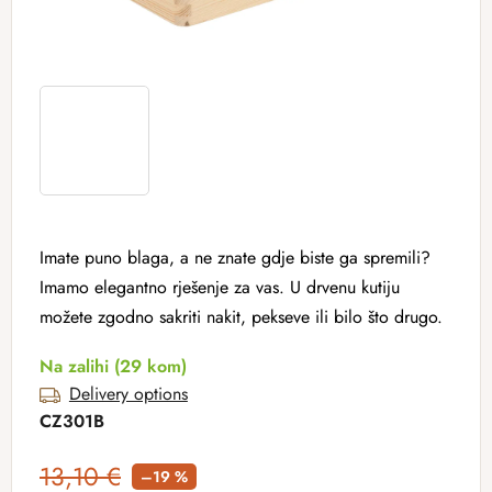
Imate puno blaga, a ne znate gdje biste ga spremili?
Imamo elegantno rješenje za vas. U drvenu kutiju
možete zgodno sakriti nakit, pekseve ili bilo što drugo.
Na zalihi
(29 kom)
Delivery options
CZ301B
13,10 €
–19 %