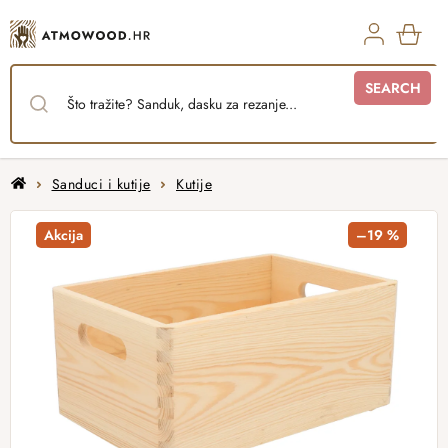
Skip
to
content
SHO
SEARCH
CAR
Home
Sanduci i kutije
Kutije
Akcija
–19 %