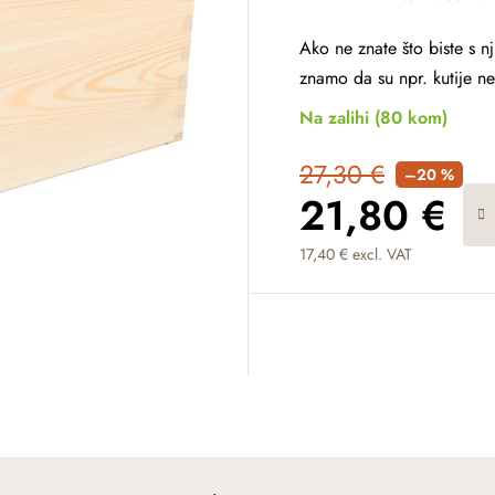
Ako ne znate što biste s nji
znamo da su npr. kutije ne
Na zalihi
(80 kom)
27,30 €
–20 %
21,80 €
17,40 € excl. VAT
Measure price: