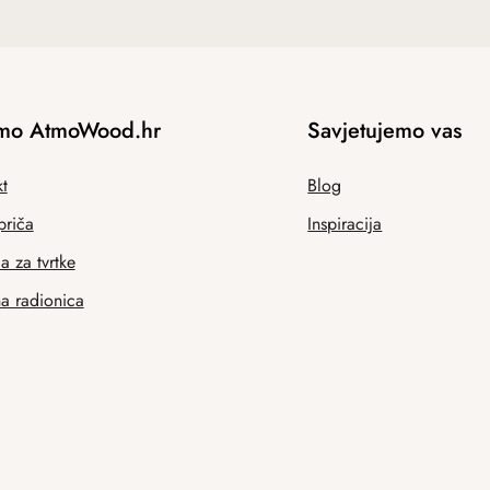
mo AtmoWood.hr
Savjetujemo vas
t
Blog
priča
Inspiracija
 za tvrtke
na radionica