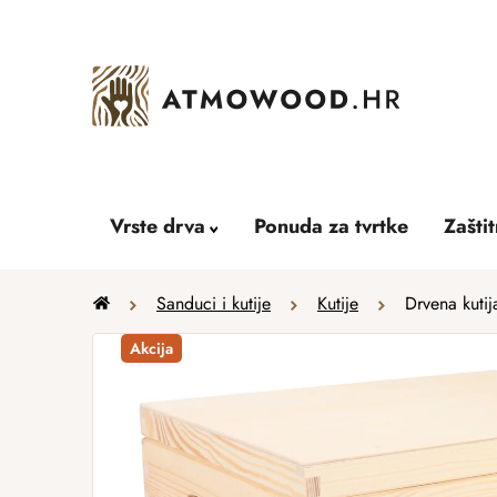
Skip
to
content
Vrste drva
Ponuda za tvrtke
Zašti
Home
Sanduci i kutije
Kutije
Drvena kuti
Akcija