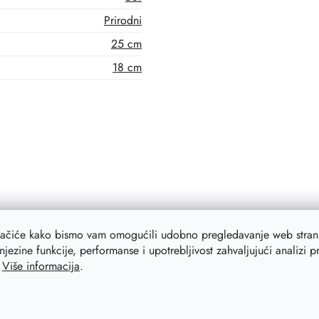
Prirodni
25 cm
18 cm
lačiće kako bismo vam omogućili udobno pregledavanje web strani
njezine funkcije, performanse i upotrebljivost zahvaljujući analizi 
.
Više informacija
.