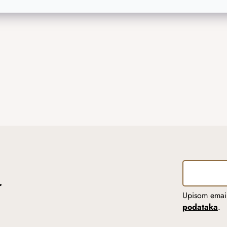
r
Upisom email
podataka
.