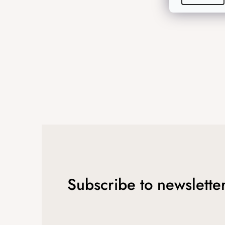
e
r
Subscribe to newslette