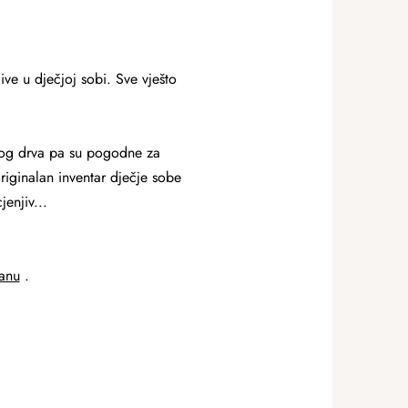
jive u dječjoj sobi. Sve vješto
enog drva pa su pogodne za
originalan inventar dječje sobe
jenjiv...
ranu
.