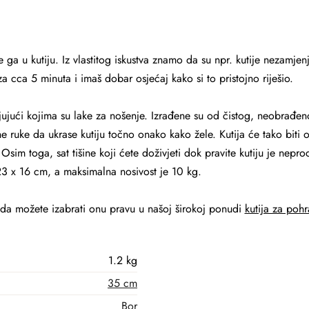
e ga u kutiju. Iz vlastitog iskustva znamo da su npr. kutije nezamjen
za cca 5 minuta i imaš dobar osjećaj kako si to pristojno riješio.
aljujući kojima su lake za nošenje. Izrađene su od čistog, neobrađ
ne ruke da ukrase kutiju točno onako kako žele. Kutija će tako biti 
sim toga, sat tišine koji ćete doživjeti dok pravite kutiju je neproc
23 x 16 cm, a maksimalna nosivost je 10 kg.
da možete izabrati onu pravu u našoj širokoj ponudi
kutija za poh
1.2 kg
35 cm
Bor