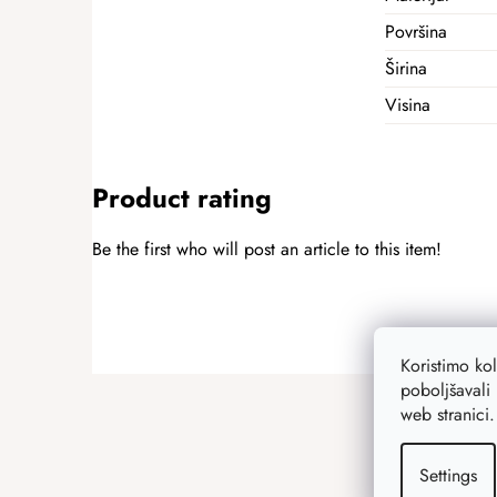
Površina
Širina
Visina
Product rating
Be the first who will post an article to this item!
ADD A RATING
Koristimo ko
F
poboljšavali 
o
web stranici
o
t
Settings