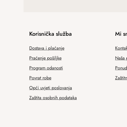
Korisnička služba
Mi s
Dostava i plaćanje
Kontak
Praćenje pošiljke
Naša 
Program odanosti
Ponuda
Povrat robe
Zaštit
Opći uvjeti poslovanja
Zaštita osobnih podataka