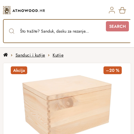
Skip
to
content
SHO
SEARCH
CAR
Home
Sanduci i kutije
Kutije
Akcija
–20 %