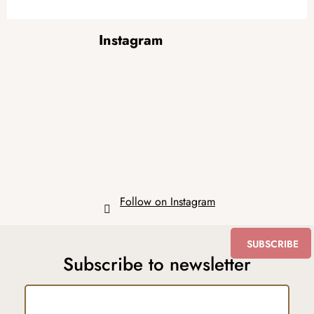
F
Instagram
o
o
t
e
r
Follow on Instagram
SUBSCRIBE
Subscribe to newsletter