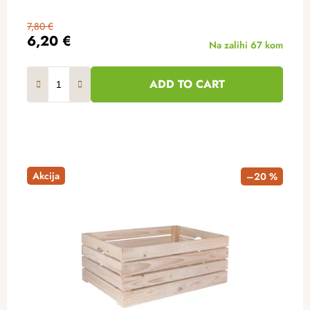
7,80 €
6,20 €
Na zalihi
67 kom
ADD TO CART
Akcija
–20 %