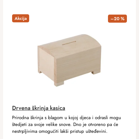
Akcija
–20 %
Drvena škrinja kasica
Prirodna škrinja s blagom u kojoj djeca i odrasli mogu
štedjeti za svoje velike snove. Dno je otvoreno pa će
nestrpljivima omogućiti lakši pristup ušteđevini.