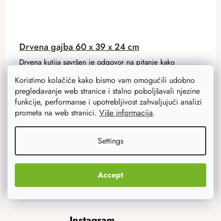
Drvena gajba 60 x 39 x 24 cm
Drvena kutija savršen je odgovor na pitanje kako
pohraniti razna blaga, igračke ili alate. Prirodni dizajn
Koristimo kolačiće kako bismo vam omogućili udobno
kutije idealan je za daljnje stvaranje.
pregledavanje web stranice i stalno poboljšavali njezine
funkcije, performanse i upotrebljivost zahvaljujući analizi
prometa na web stranici.
Više informacija
.
30,70 €
24,50 €
Na zalihi
29 kom
Settings
ADD TO CART
Accept
F
Instagram