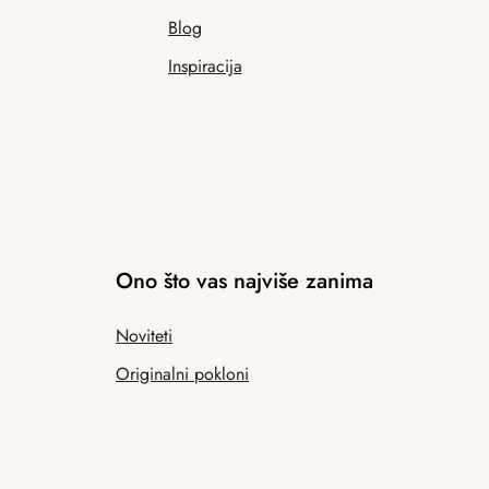
Blog
Inspiracija
Ono što vas najviše zanima
Noviteti
Originalni pokloni