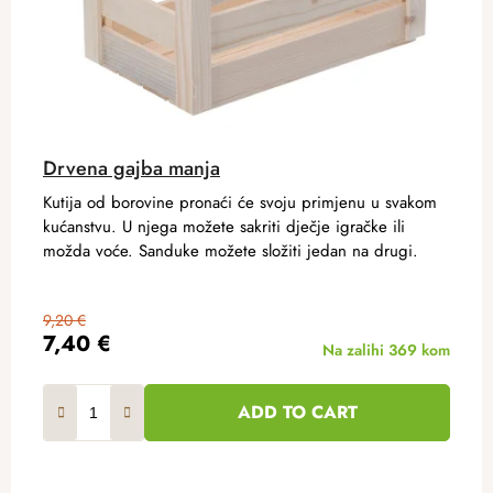
Drvena gajba manja
Kutija od borovine pronaći će svoju primjenu u svakom
kućanstvu. U njega možete sakriti dječje igračke ili
možda voće. Sanduke možete složiti jedan na drugi.
9,20 €
7,40 €
Na zalihi
369 kom
ADD TO CART