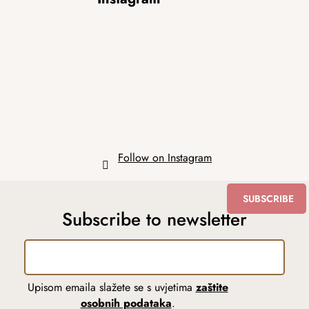
o
o
t
e
r
Follow on Instagram
SUBSCRIBE
Subscribe to newsletter
Upisom emaila slažete se s uvjetima
zaštite
osobnih podataka
.