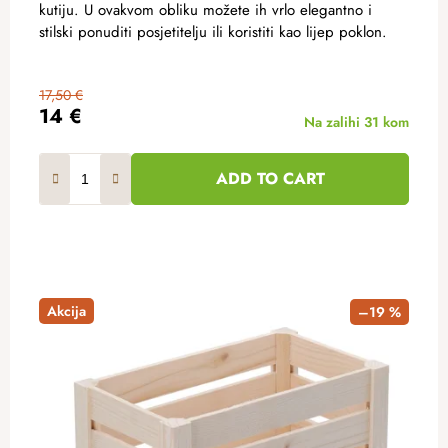
kutiju. U ovakvom obliku možete ih vrlo elegantno i
stilski ponuditi posjetitelju ili koristiti kao lijep poklon.
17,50 €
14 €
Na zalihi
31 kom
ADD TO CART
Akcija
–19 %