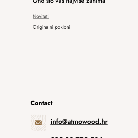
Ono što vas najviše zanima
Noviteti
Originalni pokloni
Contact
info
@
atmowood.hr