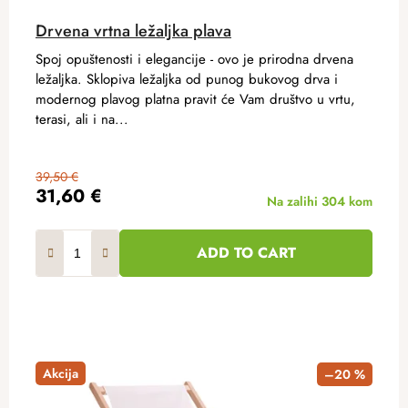
Drvena vrtna ležaljka plava
Spoj opuštenosti i elegancije - ovo je prirodna drvena
ležaljka. Sklopiva ležaljka od punog bukovog drva i
modernog plavog platna pravit će Vam društvo u vrtu,
terasi, ali i na...
39,50 €
31,60 €
Na zalihi
304 kom
ADD TO CART
Akcija
–20 %