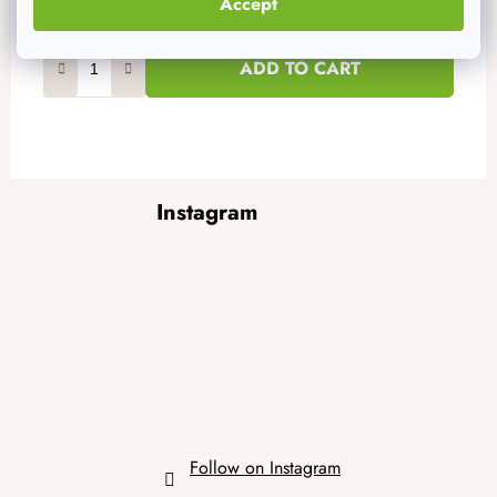
Accept
Na zalihi
44 kom
ADD TO CART
F
Instagram
o
o
t
e
r
Follow on Instagram