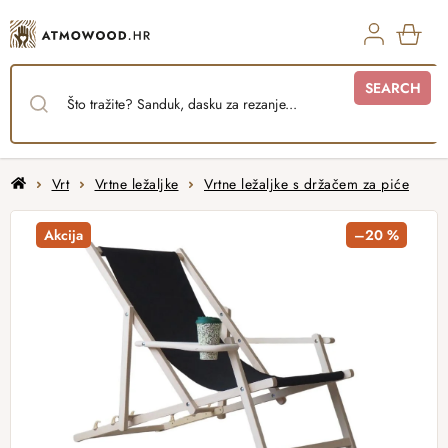
Skip
to
content
SHO
SEARCH
CAR
Home
Vrt
Vrtne ležaljke
Vrtne ležaljke s držačem za piće
Akcija
–20 %