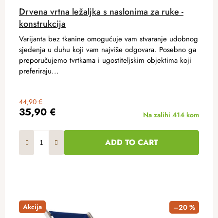
Drvena vrtna ležaljka s naslonima za ruke -
konstrukcija
Varijanta bez tkanine omogućuje vam stvaranje udobnog
sjedenja u duhu koji vam najviše odgovara. Posebno ga
preporučujemo tvrtkama i ugostiteljskim objektima koji
preferiraju...
44,90 €
35,90 €
Na zalihi
414 kom
ADD TO CART
Akcija
–20 %