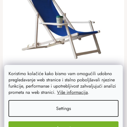
Koristimo kolačiće kako bismo vam omogućili udobno
Drvena ležaljka s držačem za čaše - plava
pregledavanje web stranice i stalno poboljšavali njezine
Udobna drvena ležaljka pravi je izbor ako se želite
funkcije, performanse i upotrebljivost zahvaljujući analizi
opustiti u vrtu, na terasi, balkonu i uz vodu. Kvalitetna
prometa na web stranici.
Više informacija
.
šarena tkanina može se lako ukloniti i oprati. Nudimo
tisak u...
Settings
81,90 €
65,50 €