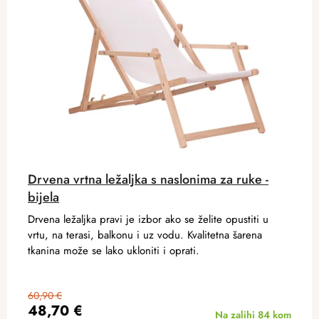
Drvena vrtna ležaljka s naslonima za ruke -
bijela
Drvena ležaljka pravi je izbor ako se želite opustiti u
vrtu, na terasi, balkonu i uz vodu. Kvalitetna šarena
tkanina može se lako ukloniti i oprati.
60,90 €
48,70 €
Na zalihi
84 kom