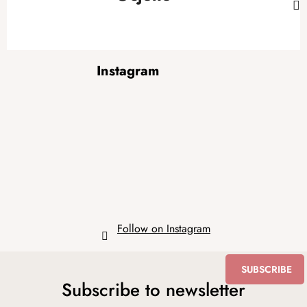
F
Instagram
o
o
t
e
r
Follow on Instagram
SUBSCRIBE
Subscribe to newsletter