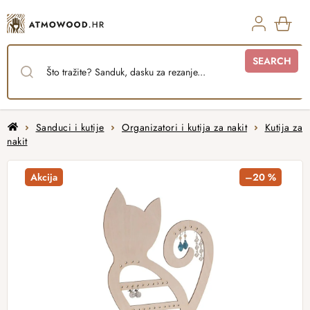
Skip
to
content
SHO
SEARCH
CAR
Home
Sanduci i kutije
Organizatori i kutija za nakit
Kutija za
nakit
Akcija
–20 %