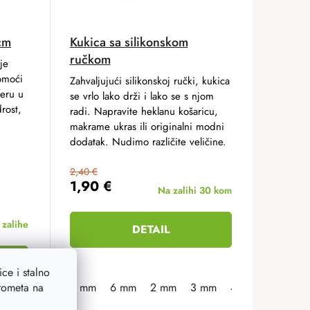
cm
Kukica sa silikonskom
ručkom
je
pomoći
Zahvaljujući silikonskoj ručki, kukica
feru u
se vrlo lako drži i lako se s njom
rost,
radi. Napravite heklanu košaricu,
makrame ukras ili originalni modni
dodatak. Nudimo različite veličine.
2,40 €
1,90 €
Na zalihi
30 kom
zalihe
DETAIL
ART
ce i stalno
prometa na
5 mm
6 mm
2 mm
3 mm
4 mm