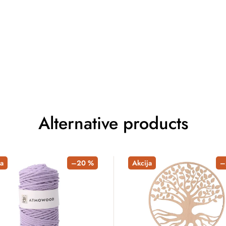
Alternative products
a
–20 %
Akcija
–