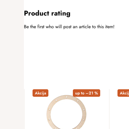
Product rating
Be the first who will post an article to this item!
ADD A RATING
Akcija
up to –21 %
Akcij