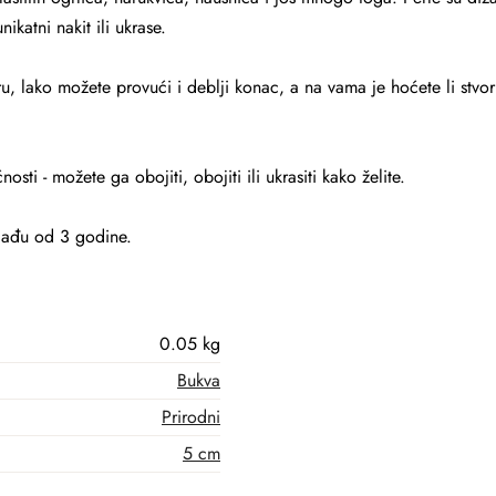
unikatni nakit ili ukrase.
u, lako možete provući i deblji konac, a na vama je hoćete li stvori
ti - možete ga obojiti, obojiti ili ukrasiti kako želite.
lađu od 3 godine.
0.05 kg
Bukva
Prirodni
5 cm