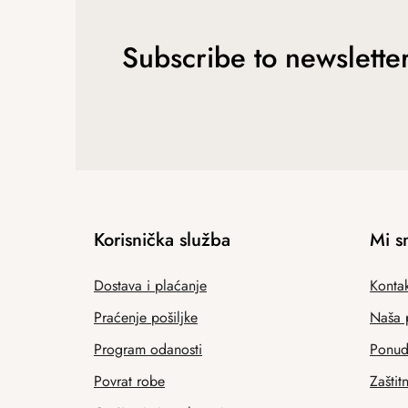
Subscribe to newslette
Korisnička služba
Mi s
Dostava i plaćanje
Kontak
Praćenje pošiljke
Naša 
Program odanosti
Ponuda
Povrat robe
Zaštit