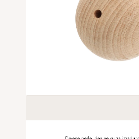
Drvene perle idealne su za izradu vl