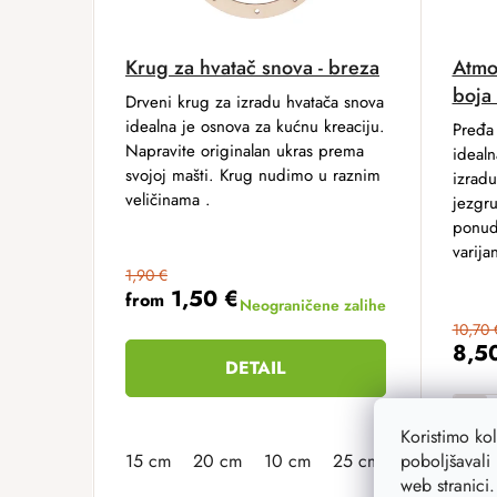
Krug za hvatač snova - breza
Atmo
boja
Drveni krug za izradu hvatača snova
idealna je osnova za kućnu kreaciju.
Pređa 
Napravite originalan ukras prema
idealn
svojoj mašti. Krug nudimo u raznim
izradu
veličinama .
jezgr
ponud
varija
1,90 €
1,50 €
from
Neograničene zalihe
10,70 
8,5
DETAIL
Koristimo ko
poboljšavali 
15 cm
20 cm
10 cm
25 cm
web stranici