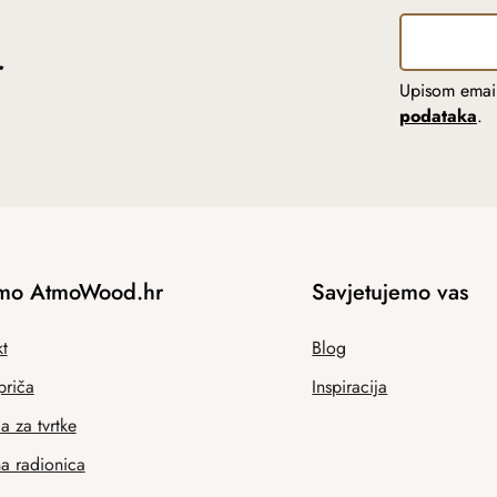
r
Upisom email
podataka
.
mo AtmoWood.hr
Savjetujemo vas
t
Blog
priča
Inspiracija
 za tvrtke
na radionica