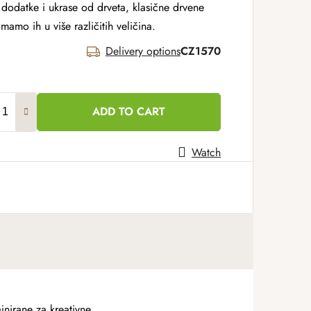
ne dodatke i ukrase od drveta, klasične drvene
mamo ih u više različitih veličina.
Delivery options
CZ1570
ADD TO CART
Watch
jnirane za kreativne