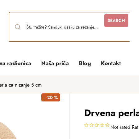
SEARCH
tna radionica
Naša priča
Blog
Kontakt
erla za nizanje 5 cm
–20 %
Drvena perla
Not rated
Rat