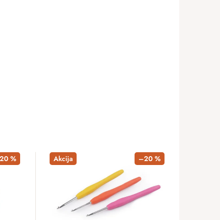
20 %
Akcija
–20 %