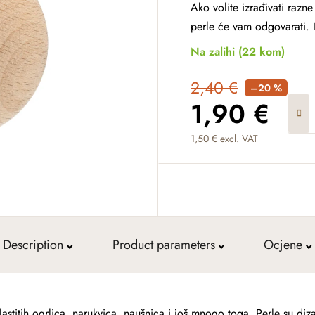
Ako volite izrađivati ​​raz
perle će vam odgovarati. I
Na zalihi
(22 kom)
2,40 €
–20 %
1,90 €
1,50 € excl. VAT
Measure price:
Description
Product parameters
Ocjene
astitih ogrlica, narukvica, naušnica i još mnogo toga. Perle su diza