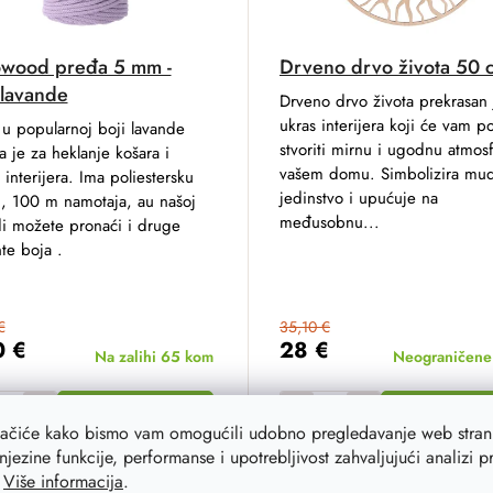
wood pređa 5 mm -
Drveno drvo života 50 
 lavande
Drveno drvo života prekrasan 
ukras interijera koji će vam 
u popularnoj boji lavande
stvoriti mirnu i ugodnu atmos
a je za heklanje košara i
vašem domu. Simbolizira mud
 interijera. Ima poliestersku
jedinstvo i upućuje na
u, 100 m namotaja, au našoj
međusobnu...
i možete pronaći i druge
nte boja .
€
35,10 €
0 €
28 €
Na zalihi
65 kom
Neograničene 
ADD TO CART
ADD TO C
lačiće kako bismo vam omogućili udobno pregledavanje web strani
njezine funkcije, performanse i upotrebljivost zahvaljujući analizi 
.
Više informacija
.