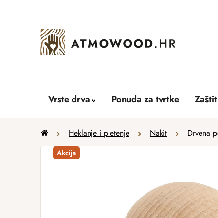
Skip
to
content
Vrste drva
Ponuda za tvrtke
Zašti
Home
Heklanje i pletenje
Nakit
Drvena p
Akcija