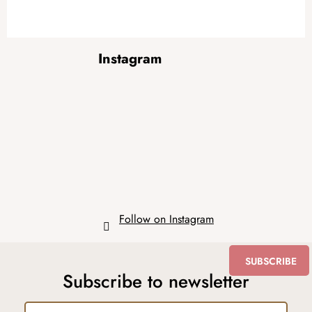
F
Instagram
o
o
t
e
r
Follow on Instagram
SUBSCRIBE
Subscribe to newsletter