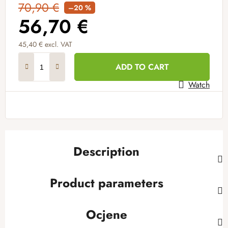
70,90 €
–20 %
56,70 €
45,40 € excl. VAT
Measure price:
ADD TO CART
Watch
Description
Product parameters
Ocjene