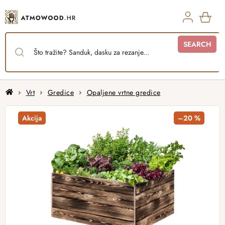
Skip
to
content
SHO
SEARCH
CAR
Home
Vrt
Gredice
Opaljene vrtne gredice
Akcija
–20 %