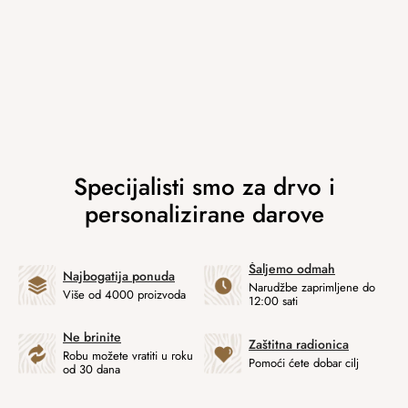
Šaljemo odmah
Najbogatija ponuda
Narudžbe zaprimljene do
Više od 4000 proizvoda
12:00 sati
Ne brinite
Zaštitna radionica
Robu možete vratiti u roku
Pomoći ćete dobar cilj
od 30 dana