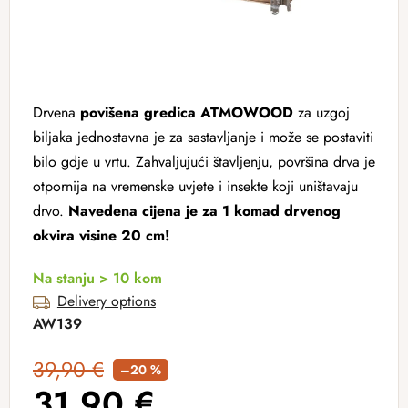
Drvena
povišena gredica ATMOWOOD
za uzgoj
biljaka jednostavna je za sastavljanje i može se postaviti
bilo gdje u vrtu. Zahvaljujući štavljenju, površina drva je
otpornija na vremenske uvjete i insekte koji uništavaju
drvo.
Navedena cijena je za 1 komad drvenog
okvira visine 20 cm!
Na stanju > 10 kom
Delivery options
AW139
39,90 €
–20 %
31,90 €