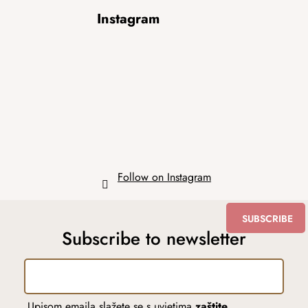
F
Instagram
o
o
t
e
r
Follow on Instagram
SUBSCRIBE
Subscribe to newsletter
Upisom emaila slažete se s uvjetima
zaštite