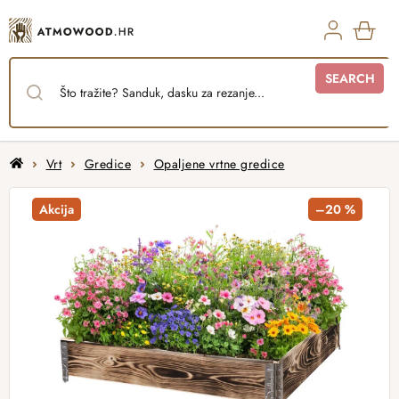
Skip
to
content
SHO
SEARCH
CAR
Home
Vrt
Gredice
Opaljene vrtne gredice
Akcija
–20 %