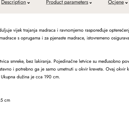
Description
Product parameters
Ocjene
duljuje vijek trajanja madraca i ravnomjerno raspoređuje optereće
 madrace s oprugama i za pjenaste madrace, istovremeno osiguravaj
etvica smreke, bez lakiranja. Pojedinačne letvice su međusobno po
ostavno i potrebno ga je samo umetnuti u okvir kreveta.
Ovaj okvir k
Ukupna dužina je cca 190 cm.
,5 cm