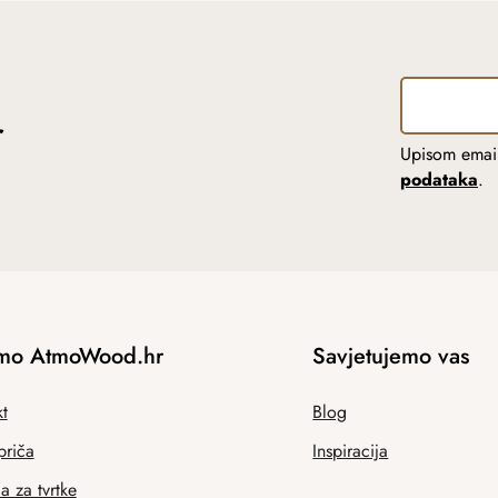
r
Upisom email
podataka
.
mo AtmoWood.hr
Savjetujemo vas
t
Blog
priča
Inspiracija
 za tvrtke