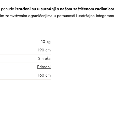
e ponude
izrađeni su u suradnji s našom zaštićenom radionico
zdravstvenim ograničenjima u potpunosti i sadržajno integriramo
10 kg
190 cm
Smreka
Prirodni
160 cm