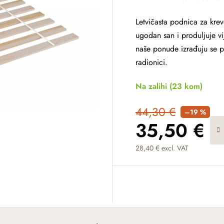
Letvičasta podnica za kre
ugodan san i produljuje vi
naše ponude izrađuju se p
radionici.
Na zalihi
(23 kom)
44,30 €
–19 %
35,50 €
28,40 € excl. VAT
Measure price: