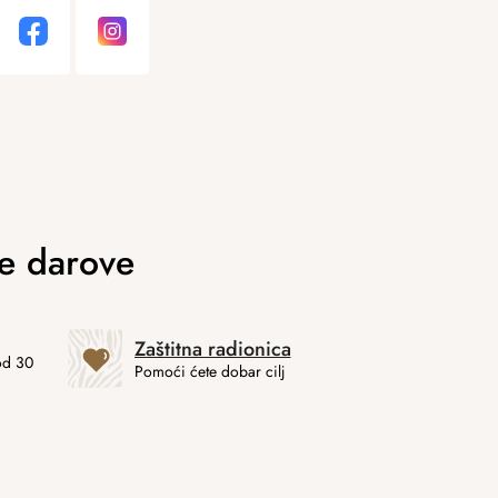
Zaštitna radionica
od 30
Pomoći ćete dobar cilj