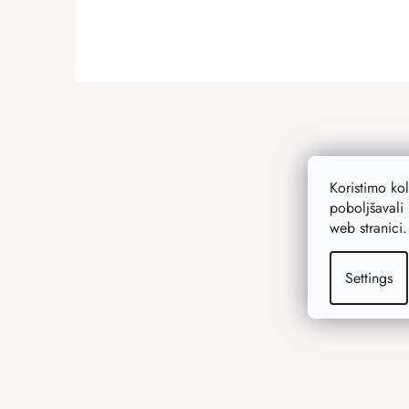
ADD A RATING
F
o
o
t
e
Koristimo ko
r
poboljšavali 
web stranici
Settings