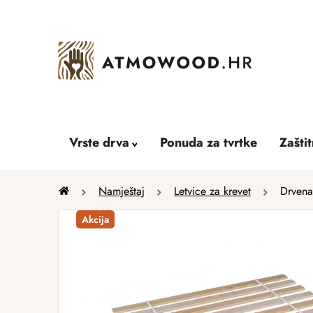
Skip
to
content
Vrste drva
Ponuda za tvrtke
Zašti
Home
Namještaj
Letvice za krevet
Drvena
Akcija