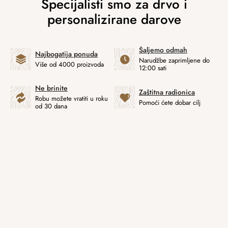
Šaljemo odmah
Najbogatija ponuda
Narudžbe zaprimljene do
Više od 4000 proizvoda
12:00 sati
Ne brinite
Zaštitna radionica
Robu možete vratiti u roku
Pomoći ćete dobar cilj
od 30 dana