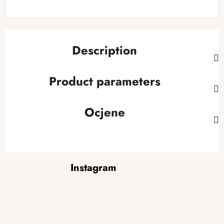
Description
Product parameters
Ocjene
F
Instagram
o
o
t
e
r