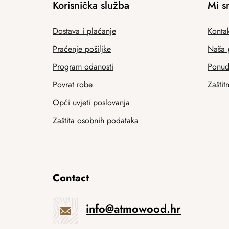
Korisnička služba
Mi s
Dostava i plaćanje
Kontak
Praćenje pošiljke
Naša 
Program odanosti
Ponuda
Povrat robe
Zaštit
Opći uvjeti poslovanja
Zaštita osobnih podataka
Contact
info
@
atmowood.hr