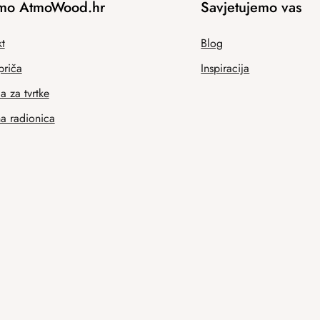
mo AtmoWood.hr
Savjetujemo vas
t
Blog
priča
Inspiracija
 za tvrtke
na radionica