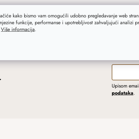
lačiće kako bismo vam omogućili udobno pregledavanje web strani
njezine funkcije, performanse i upotrebljivost zahvaljujući analizi 
.
Više informacija
.
r
Upisom email
podataka
.