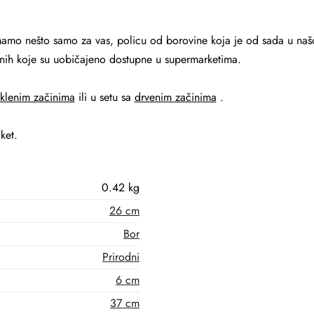
mamo nešto samo za vas, policu od borovine koja je od sada u naš
 onih koje su uobičajeno dostupne u supermarketima.
aklenim začinima
ili u setu sa
drvenim začinima
.
ket.
0.42 kg
26 cm
Bor
Prirodni
6 cm
37 cm