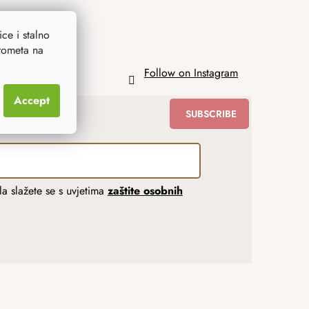
ce i stalno
prometa na
Follow on Instagram
Accept
SUBSCRIBE
a slažete se s uvjetima
zaštite osobnih