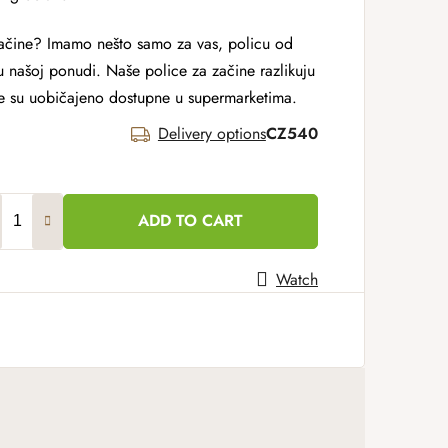
začine? Imamo nešto samo za vas, policu od
u našoj ponudi. Naše police za začine razlikuju
oje su uobičajeno dostupne u supermarketima.
Delivery options
CZ540
ADD TO CART
Watch