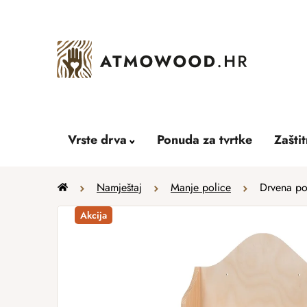
Skip
to
content
Vrste drva
Ponuda za tvrtke
Zašti
Home
Namještaj
Manje police
Drvena po
Akcija