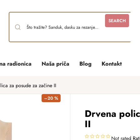
SEARCH
tna radionica
Naša priča
Blog
Kontakt
lica za posude za začine II
–20 %
Drvena poli
II
Not rated
Rat