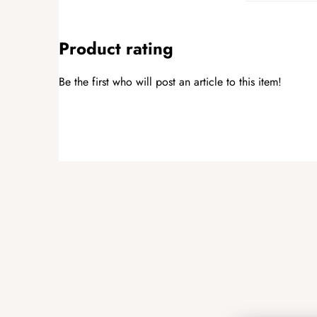
Product rating
Be the first who will post an article to this item!
ADD A RATING
F
o
o
t
e
r