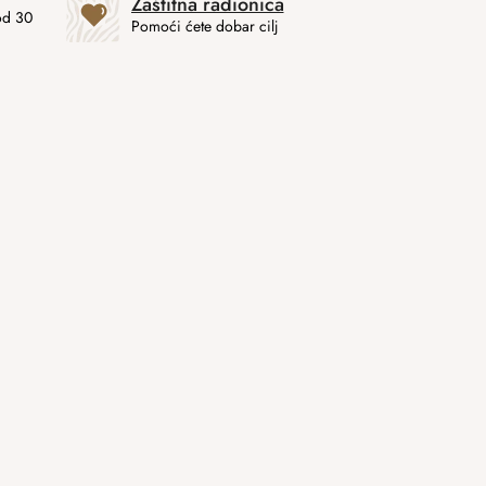
Zaštitna radionica
od 30
Pomoći ćete dobar cilj