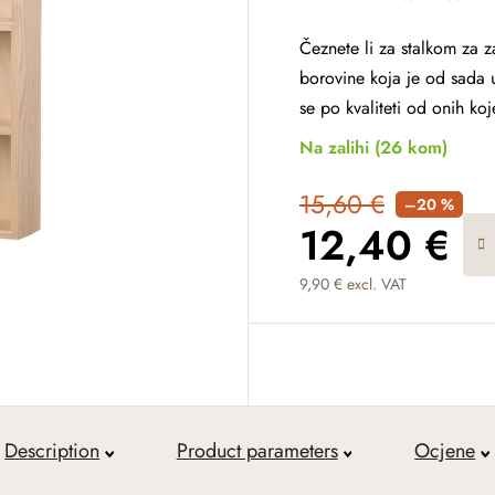
Čeznete li za stalkom za 
borovine koja je od sada 
se po kvaliteti od onih k
Na zalihi
(26 kom)
15,60 €
–20 %
12,40 €
9,90 € excl. VAT
Measure price:
Description
Product parameters
Ocjene