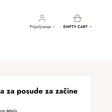
SHOPPING
Prijavljivanje
EMPTY CART
CART
ca za posude za začine
ing details