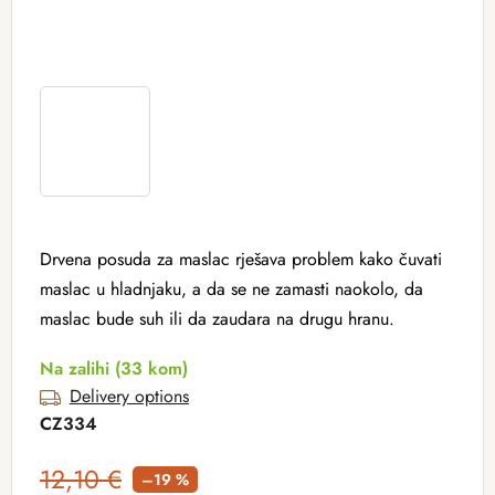
Drvena posuda za maslac rješava problem kako čuvati
maslac u hladnjaku, a da se ne zamasti naokolo, da
maslac bude suh ili da zaudara na drugu hranu.
Na zalihi
(33 kom)
Delivery options
CZ334
12,10 €
–19 %