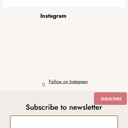
F
Instagram
o
o
t
e
r
Follow on Instagram
SUBSCRIBE
Subscribe to newsletter