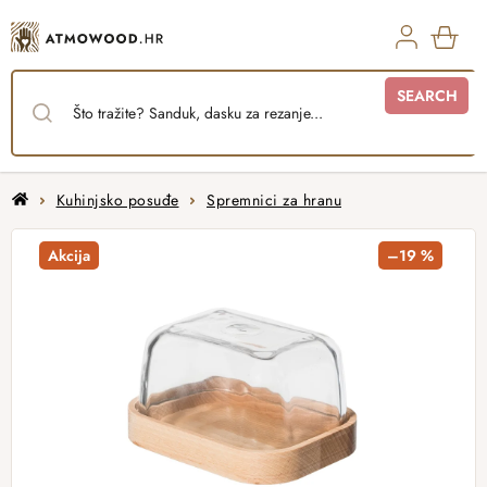
Skip
to
content
SHO
SEARCH
CAR
Home
Kuhinjsko posuđe
Spremnici za hranu
Akcija
–19 %