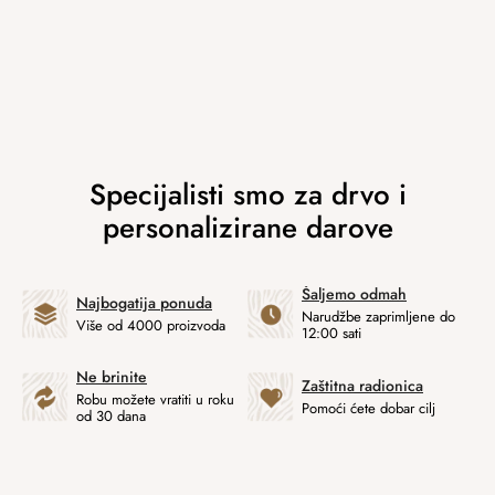
Šaljemo odmah
Najbogatija ponuda
Narudžbe zaprimljene do
Više od 4000 proizvoda
12:00 sati
Ne brinite
Zaštitna radionica
Robu možete vratiti u roku
Pomoći ćete dobar cilj
od 30 dana