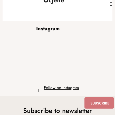
Ocjene
F
Instagram
o
o
t
e
r
Follow on Instagram
SUBSCRIBE
Subscribe to newsletter