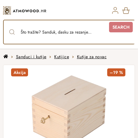
Skip
to
content
SHO
SEARCH
CAR
Home
Sanduci i kutije
Kutijice
Kutije za novac
Akcija
–19 %