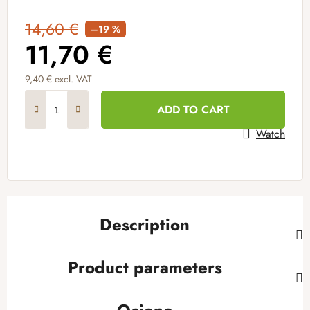
14,60 €
–19 %
11,70 €
9,40 € excl. VAT
Measure price:
ADD TO CART
Watch
Description
Product parameters