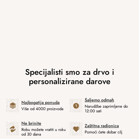
Šaljemo odmah
Najbogatija ponuda
Narudžbe zaprimljene do
Više od 4000 proizvoda
12:00 sati
Ne brinite
Zaštitna radionica
Robu možete vratiti u roku
Pomoći ćete dobar cilj
od 30 dana