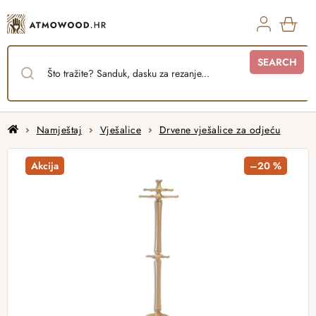
Skip
to
content
SHO
SEARCH
CAR
Home
Namještaj
Vješalice
Drvene vješalice za odjeću
Akcija
–20 %