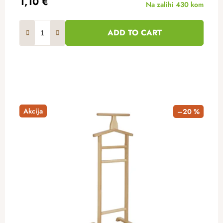
1,10 €
Na zalihi
430 kom
ADD TO CART
Akcija
–20 %