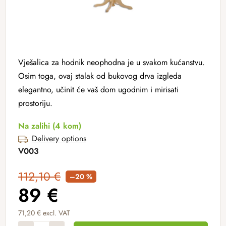
Vješalica za hodnik neophodna je u svakom kućanstvu.
Osim toga, ovaj stalak od bukovog drva izgleda
elegantno, učinit će vaš dom ugodnim i mirisati
prostoriju.
Na zalihi
(4 kom)
Delivery options
V003
112,10 €
–20 %
89 €
71,20 € excl. VAT