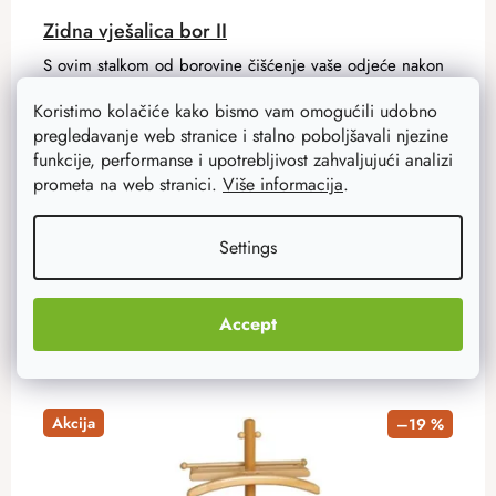
Zidna vješalica bor II
S ovim stalkom od borovine čišćenje vaše odjeće nakon
dolaska kući s posla neće trajati više od nekoliko
Koristimo kolačiće kako bismo vam omogućili udobno
sekundi. Savršeno se uklapa u hodnik ili predsoblje.
pregledavanje web stranice i stalno poboljšavali njezine
funkcije, performanse i upotrebljivost zahvaljujući analizi
prometa na web stranici.
Više informacija
.
87,70 €
70,20 €
Na zalihi
3 kom
Settings
ADD TO CART
Accept
Akcija
–19 %