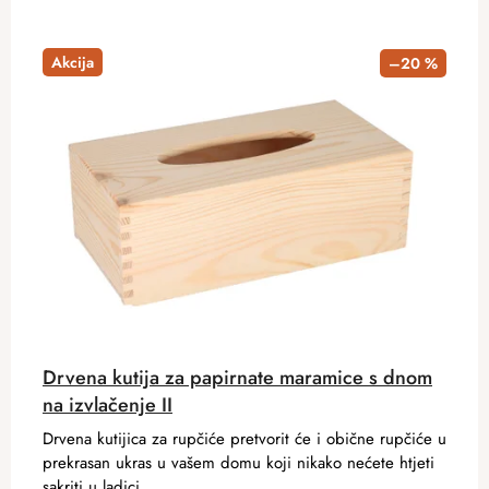
Akcija
–20 %
Drvena kutija za papirnate maramice s dnom
na izvlačenje II
Drvena kutijica za rupčiće pretvorit će i obične rupčiće u
prekrasan ukras u vašem domu koji nikako nećete htjeti
sakriti u ladici.