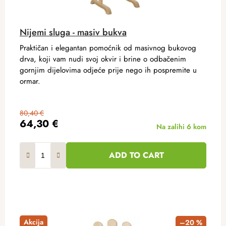
Nijemi sluga - masiv bukva
Praktičan i elegantan pomoćnik od masivnog bukovog
drva, koji vam nudi svoj okvir i brine o odbačenim
gornjim dijelovima odjeće prije nego ih pospremite u
ormar.
80,40 €
64,30 €
Na zalihi
6 kom
ADD TO CART
Akcija
–20 %