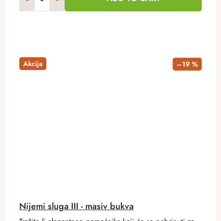
Akcija
–19 %
Nijemi sluga III - masiv bukva