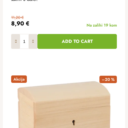
11,20 €
8,90 €
Na zalihi
19 kom
ADD TO CART
Akcija
–20 %