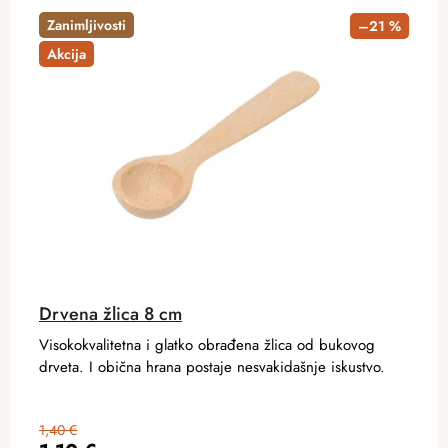
Zanimljivosti
–21 %
Akcija
Drvena žlica 8 cm
Visokokvalitetna i glatko obrađena žlica od bukovog
drveta. I obična hrana postaje nesvakidašnje iskustvo.
1,40 €