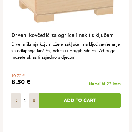
Drveni kovčežić za ogrlice i nakit s ključem
Drvena škrinja koju možete zaključati na ključ savršena je
za odlaganje lančića, nakita ili drugih sitnica. Zatim ga
možete ukrasiti zajedno s djecom.
10,70 €
8,50 €
Na zalihi
22 kom
ADD TO CART