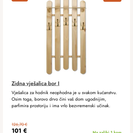
Zidna vješalica bor I
Vješalica za hodnik neophodna je u svakom kućanstvu.
Osim toga, borovo drvo čini vaš dom ugodnijim,
parfimira prostoriju i ima vrlo bezvremenski učinak.
126,70 €
101 €
Na zalihi
1 kom