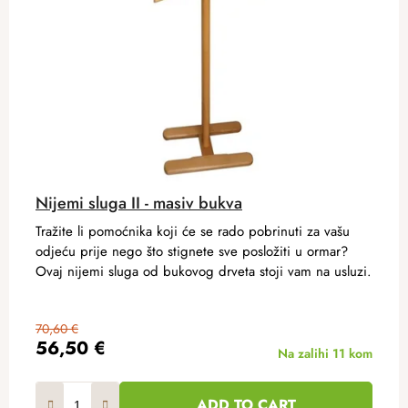
Nijemi sluga II - masiv bukva
Tražite li pomoćnika koji će se rado pobrinuti za vašu
odjeću prije nego što stignete sve posložiti u ormar?
Ovaj nijemi sluga od bukovog drveta stoji vam na usluzi.
70,60 €
56,50 €
Na zalihi
11 kom
ADD TO CART