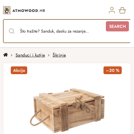
Skip
to
content
SHO
SEARCH
CAR
Home
Sanduci i kutije
Škrinje
Akcija
–20 %