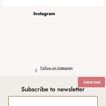
F
Instagram
o
o
t
e
r
Follow on Instagram
SUBSCRIBE
Subscribe to newsletter