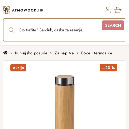
Skip
to
content
SHO
SEARCH
CAR
Home
Kuhinjsko posuđe
Za napitke
Boce i termosice
Akcija
–20 %