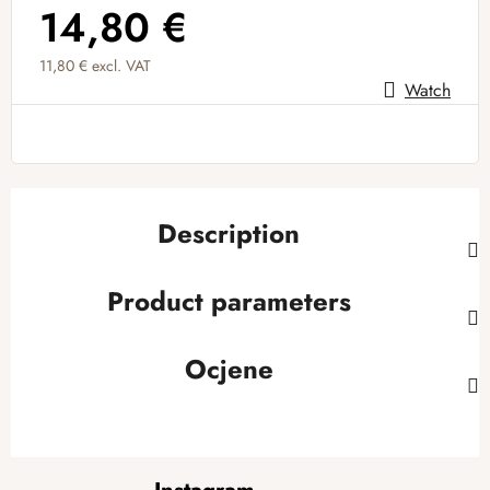
14,80 €
11,80 € excl. VAT
Watch
Measure price:
Description
Product parameters
Ocjene
F