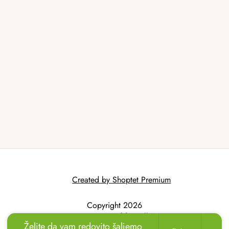
Created by Shoptet Premium
Copyright 2026
AtmoWood.hr
. All
Želite da vam redovito šaljemo
rights reserved.