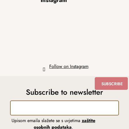
Instagram
o
o
t
e
r
Follow on Instagram
SUBSCRIBE
Subscribe to newsletter
Upisom emaila slažete se s uvjetima
zaštite
osobnih podataka
.