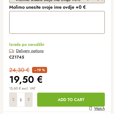
Molimo unesite svoje ime ovdje +0 €
Izrada po narudžbi
Delivery options
CZ1745
24,30 €
–19 %
19,50 €
15,60 €
excl. VAT
Measure price:
ADD TO CART
Watch