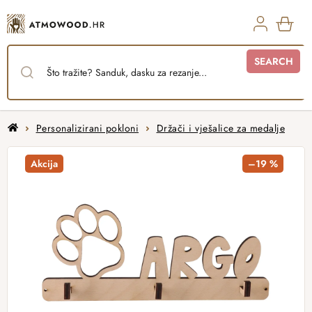
Skip
to
content
SHO
SEARCH
CAR
Home
Personalizirani pokloni
Držači i vješalice za medalje
Akcija
–19 %