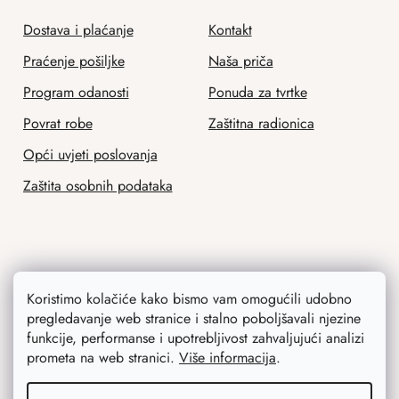
Dostava i plaćanje
Kontakt
Praćenje pošiljke
Naša priča
Program odanosti
Ponuda za tvrtke
Povrat robe
Zaštitna radionica
Opći uvjeti poslovanja
Zaštita osobnih podataka
Savjetujemo vas
Koristimo kolačiće kako bismo vam omogućili udobno
pregledavanje web stranice i stalno poboljšavali njezine
Blog
funkcije, performanse i upotrebljivost zahvaljujući analizi
prometa na web stranici.
Više informacija
.
Inspiracija