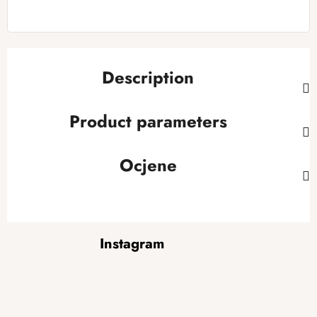
Description
Product parameters
Ocjene
F
Instagram
o
o
t
e