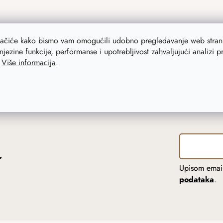
lačiće kako bismo vam omogućili udobno pregledavanje web strani
njezine funkcije, performanse i upotrebljivost zahvaljujući analizi 
.
Više informacija
.
r
Upisom email
podataka
.