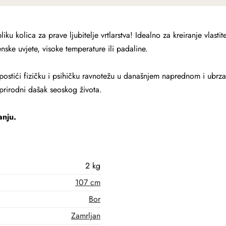
ku kolica za prave ljubitelje vrtlarstva! Idealno za kreiranje vlastit
enske uvjete, visoke temperature ili padaline.
stići fizičku i psihičku ravnotežu u današnjem naprednom i ubrz
 prirodni dašak seoskog života.
anju.
2 kg
107 cm
Bor
Zamrljan