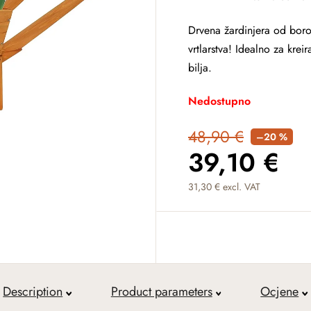
Drvena žardinjera od borov
vrtlarstva! Idealno za kreir
bilja.
Nedostupno
48,90 €
–20 %
39,10 €
31,30 € excl. VAT
Measure price:
Description
Product parameters
Ocjene