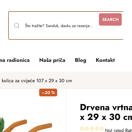
SEARCH
tna radionica
Naša priča
Blog
Kontakt
a kolica za cvijeće 107 x 29 x 30 cm
–20 %
Drvena vrtna
x 29 x 30 c
Not rated
Rat