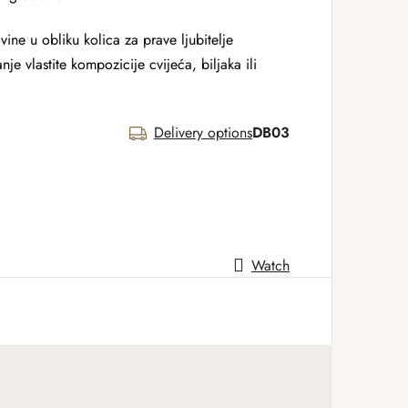
ine u obliku kolica za prave ljubitelje
anje vlastite kompozicije cvijeća, biljaka ili
Delivery options
DB03
Watch