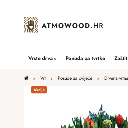
Skip
to
content
Vrste drva
Ponuda za tvrtke
Zašti
Home
Vrt
Posude za cvijeće
Drvena vrtn
Akcija