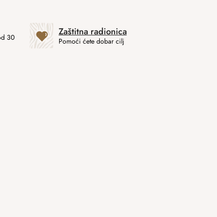
Zaštitna radionica
od 30
Pomoći ćete dobar cilj