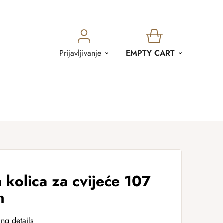
SHOPPING
Prijavljivanje
EMPTY CART
CART
 kolica za cvijeće 107
m
ing details