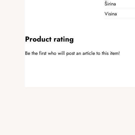
Širina
Visina
Product rating
Be the first who will post an article to this item!
ADD A RATING
F
o
o
t
e
r