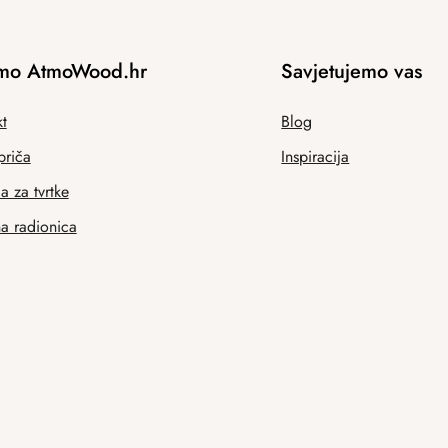
mo AtmoWood.hr
Savjetujemo vas
t
Blog
priča
Inspiracija
 za tvrtke
na radionica