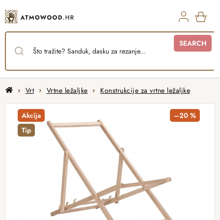
Skip
to
content
SHO
SEARCH
CAR
Home
Vrt
Vrtne ležaljke
Konstrukcije za vrtne ležaljke
Akcija
–20 %
Tip