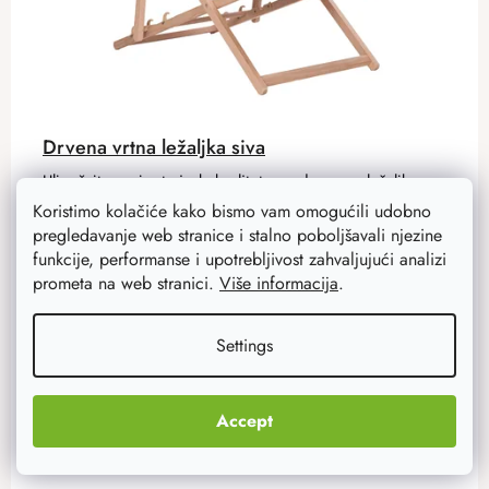
Drvena vrtna ležaljka siva
Uljepšajte svoj vrt visokokvalitetnom drvenom ležaljkom
koja jamči udobno sjedenje, ali i prekrasan dizajn u
Koristimo kolačiće kako bismo vam omogućili udobno
modernom sivom dizajnu. Visokokvalitetna konstrukcija
pregledavanje web stranice i stalno poboljšavali njezine
od bukovog...
funkcije, performanse i upotrebljivost zahvaljujući analizi
prometa na web stranici.
Više informacija
.
39,50 €
31,60 €
Settings
Na zalihi
723 kom
ADD TO CART
Accept