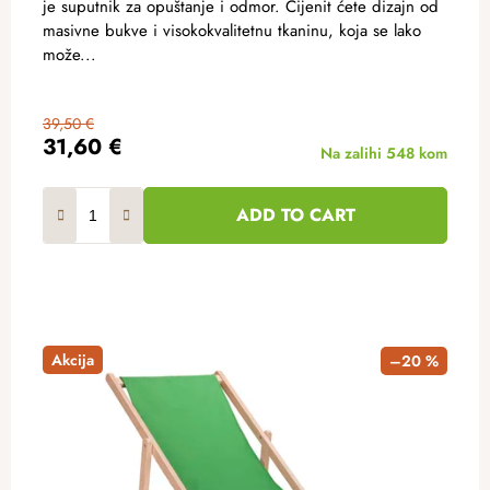
je suputnik za opuštanje i odmor. Cijenit ćete dizajn od
masivne bukve i visokokvalitetnu tkaninu, koja se lako
može...
39,50 €
31,60 €
Na zalihi
548 kom
ADD TO CART
Akcija
–20 %