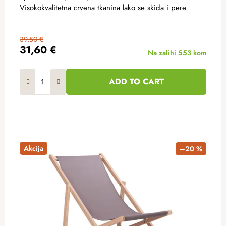
Visokokvalitetna crvena tkanina lako se skida i pere.
39,50 €
31,60 €
Na zalihi
553 kom
ADD TO CART
Akcija
–20 %