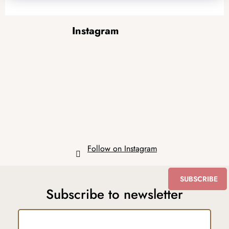
F
Instagram
o
o
t
e
r
Follow on Instagram
SUBSCRIBE
Subscribe to newsletter