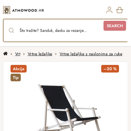
Skip
to
content
SHO
SEARCH
CAR
Home
Vrt
Vrtne ležaljke
Vrtne ležaljke s naslonima za ruke
Akcija
–20 %
Tip