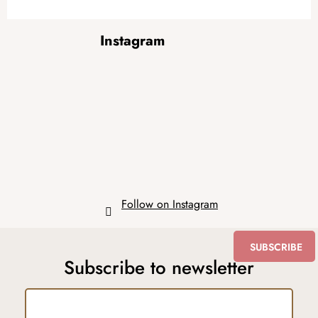
F
Instagram
o
o
t
e
r
Follow on Instagram
SUBSCRIBE
Subscribe to newsletter