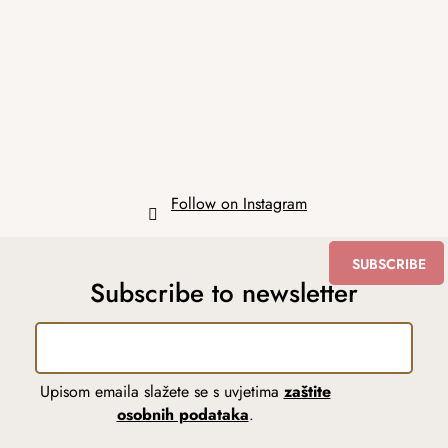
o
t
e
r
Follow on Instagram
SUBSCRIBE
Subscribe to newsletter
Upisom emaila slažete se s uvjetima
zaštite
osobnih podataka
.