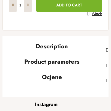
Measure price:
ADD TO CART
Watch
Description
Product parameters
Ocjene
F
Instagram
o