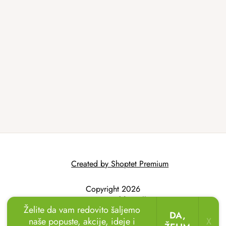
Created by Shoptet Premium
Copyright 2026
AtmoWood.hr
. All
Želite da vam redovito šaljemo
rights reserved.
DA,
naše popuste, akcije, ideje i
X