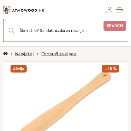
Skip
to
content
SHO
SEARCH
CAR
Home
Namještaj
Ormarići za cipele
Akcija
–18 %