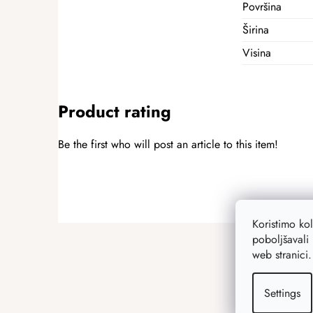
Površina
Širina
Visina
Product rating
Be the first who will post an article to this item!
ADD A RATING
Koristimo ko
F
poboljšavali 
o
web stranici
o
t
Settings
e