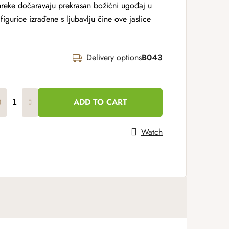
smreke dočaravaju prekrasan božićni ugođaj u
gurice izrađene s ljubavlju čine ove jaslice
Delivery options
B043
ADD TO CART
Watch