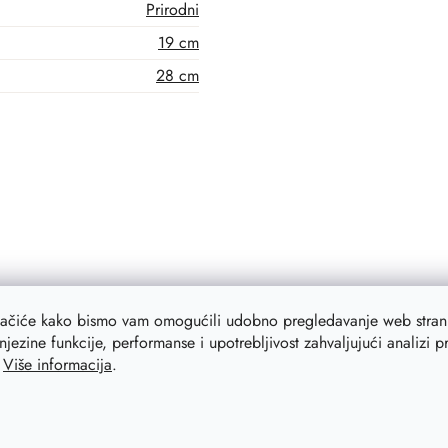
Prirodni
19 cm
28 cm
lačiće kako bismo vam omogućili udobno pregledavanje web strani
njezine funkcije, performanse i upotrebljivost zahvaljujući analizi 
.
Više informacija
.