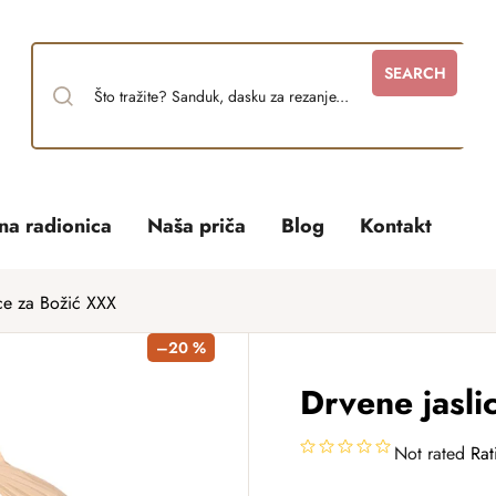
SEARCH
tna radionica
Naša priča
Blog
Kontakt
ice za Božić XXX
–20 %
Drvene jasli
Not rated
Rat