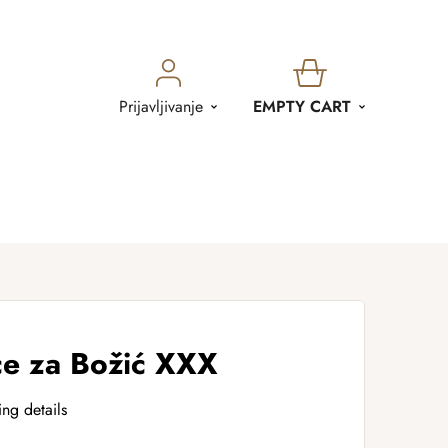
SHOPPING
Prijavljivanje
EMPTY CART
CART
ce za Božić XXX
ing details