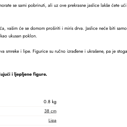
orate se sami pobrinuti, ali uz ove prekrasne jaslice lakše ćete u
ća, vašim će se domom proširiti i miris drva. Jaslice neće biti samo
i kao ukusan poklon.
va smreke i lipe. Figurice su ručno izrađene i ukrašene, pa je sto
jući i ljepljene figure.
0.8 kg
38 cm
Lipa