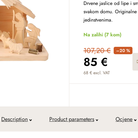
Drvene jaslice od lipe i 
svakom domu. Originalne fi
jedinstvenima.
Na zalihi
(7 kom)
107,20 €
–20 %
85 €
68 € excl. VAT
Measure price:
Description
Product parameters
Ocjene