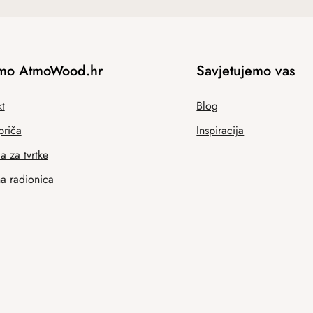
mo AtmoWood.hr
Savjetujemo vas
t
Blog
priča
Inspiracija
 za tvrtke
na radionica