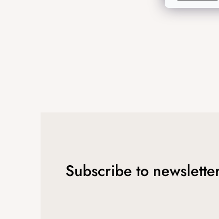
r
Subscribe to newslette