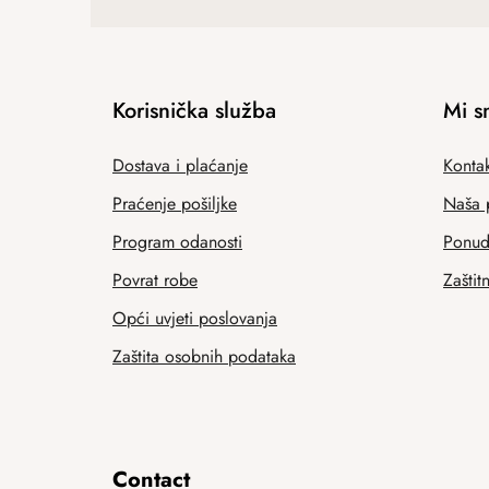
Korisnička služba
Mi s
Dostava i plaćanje
Kontak
Praćenje pošiljke
Naša 
Program odanosti
Ponuda
Povrat robe
Zaštit
Opći uvjeti poslovanja
Zaštita osobnih podataka
Contact