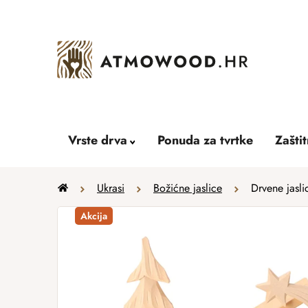
Skip
to
content
Vrste drva
Ponuda za tvrtke
Zašti
Home
Ukrasi
Božićne jaslice
Drvene jasl
Akcija