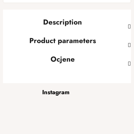
Description
Product parameters
Ocjene
F
Instagram
o
o
t
e
r