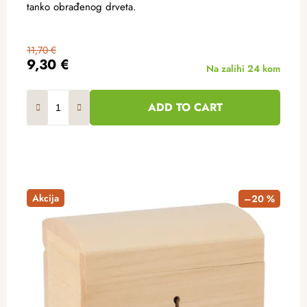
tanko obrađenog drveta.
11,70 €
9,30 €
Na zalihi
24 kom
ADD TO CART
Akcija
–20 %