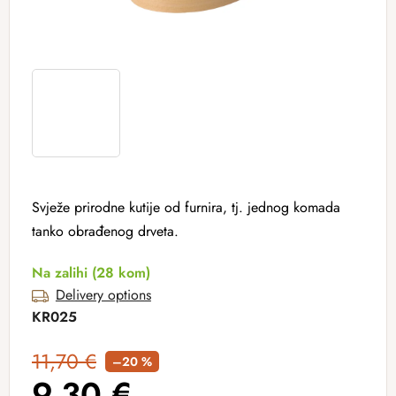
Svježe prirodne kutije od furnira, tj. jednog komada
tanko obrađenog drveta.
Na zalihi
(28 kom)
Delivery options
KR025
11,70 €
–20 %
9,30 €