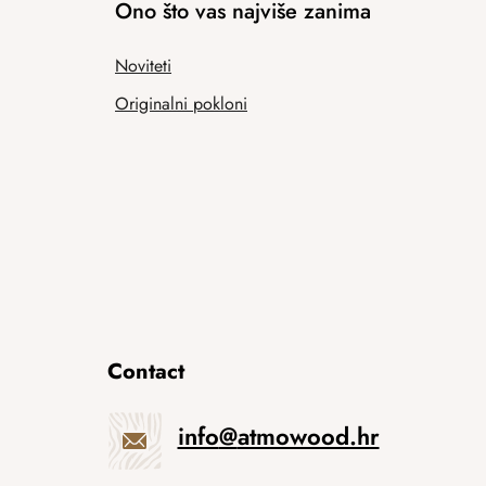
Ono što vas najviše zanima
Noviteti
Originalni pokloni
Contact
info
@
atmowood.hr