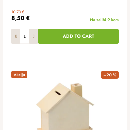
10,70 €
8,50 €
Na zalihi
9 kom
ADD TO CART
Akcija
–20 %