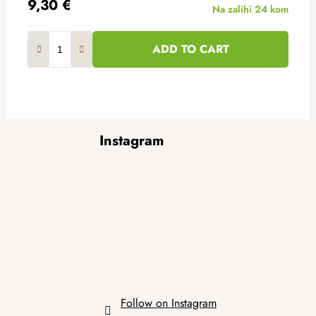
9,30 €
Na zalihi
24 kom
ADD TO CART
F
Instagram
o
o
t
e
r
Follow on Instagram