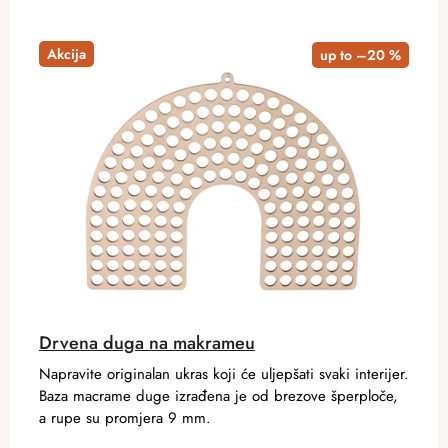
Akcija
up to –20 %
Drvena duga na makrameu
Napravite originalan ukras koji će uljepšati svaki interijer.
Baza macrame duge izrađena je od brezove šperploče,
a rupe su promjera 9 mm.