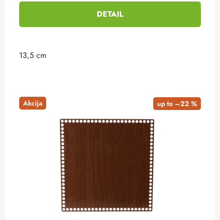
DETAIL
13,5 cm
Akcija
up to –22 %