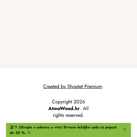
Created by Shoptet Premium
Copyright 2026
AtmoWood.hr
. All
rights reserved.
🏖️🌴
Uživajte u odmoru u vrtu!
Drvene ležaljke
sada uz popust
do 20 %.
🌞