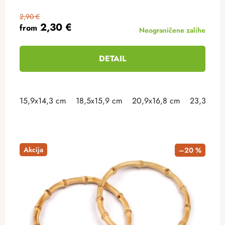
2,90 €
2,30 €
from
Neograničene zalihe
DETAIL
15,9x14,3 cm
18,5x15,9 cm
20,9x16,8 cm
23,3x18 
Akcija
–20 %