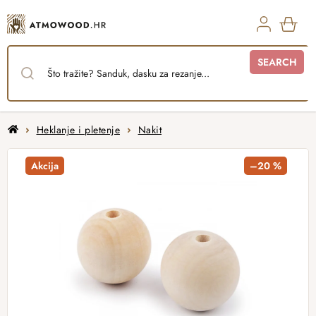
Skip
to
content
SHO
SEARCH
CAR
Home
Heklanje i pletenje
Nakit
Akcija
–20 %