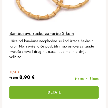
Bambusove ručke za torbe 2 kom
Ušice od bambusa neophodne su kod izrade heklanih
torbi. No, savršeno će poslužiti i kao osnova za izradu
hvatača snova i drugih ukrasa. Nudimo ih u dvije
veličine.
11,20 €
8,90 €
from
Na zalihi
8 kom
DETAIL