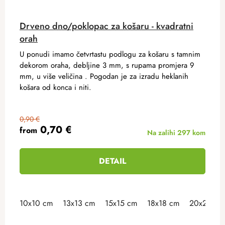
Drveno dno/poklopac za košaru - kvadratni
orah
U ponudi imamo četvrtastu podlogu za košaru s tamnim
dekorom oraha, debljine 3 mm, s rupama promjera 9
mm, u više veličina . Pogodan je za izradu heklanih
košara od konca i niti.
0,90 €
0,70 €
from
Na zalihi
297 kom
DETAIL
10x10 cm
13x13 cm
15x15 cm
18x18 cm
20x20 cm