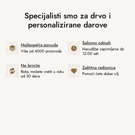
Šaljemo odmah
Najbogatija ponuda
Narudžbe zaprimljene do
Više od 4000 proizvoda
12:00 sati
Ne brinite
Zaštitna radionica
Robu možete vratiti u roku
Pomoći ćete dobar cilj
od 30 dana