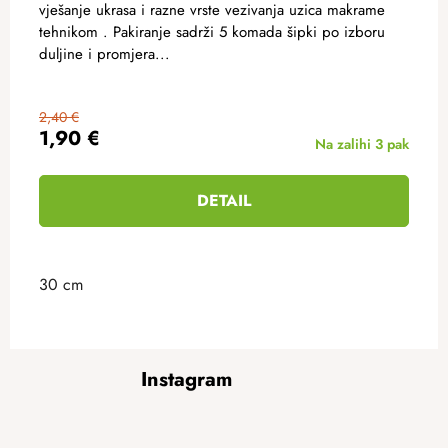
vješanje ukrasa i razne vrste vezivanja uzica makrame
tehnikom . Pakiranje sadrži 5 komada šipki po izboru
duljine i promjera...
2,40 €
1,90 €
Na zalihi
3 pak
DETAIL
30 cm
F
Instagram
o
o
t