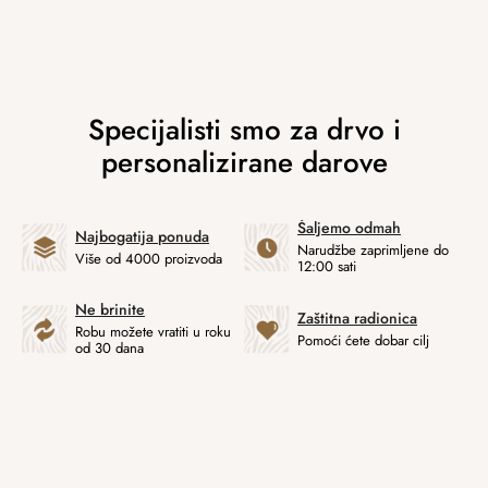
Šaljemo odmah
Najbogatija ponuda
Narudžbe zaprimljene do
Više od 4000 proizvoda
12:00 sati
Ne brinite
Zaštitna radionica
Robu možete vratiti u roku
Pomoći ćete dobar cilj
od 30 dana