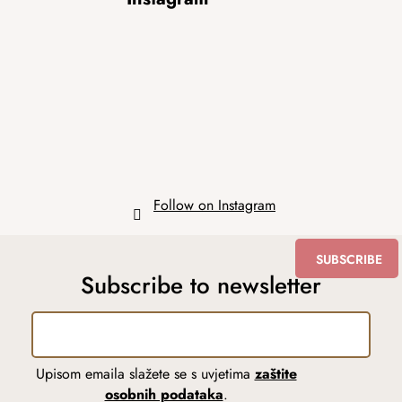
o
o
t
e
r
Follow on Instagram
SUBSCRIBE
Subscribe to newsletter
Upisom emaila slažete se s uvjetima
zaštite
osobnih podataka
.