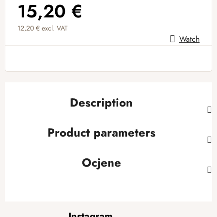
15,20 €
12,20 € excl. VAT
Watch
Measure price:
Description
Product parameters
Ocjene
F
Instagram