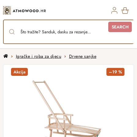
Skip
to
content
SHO
SEARCH
CAR
Home
Igračke i roba za djecu
Drvene sanjke
Akcija
–19 %