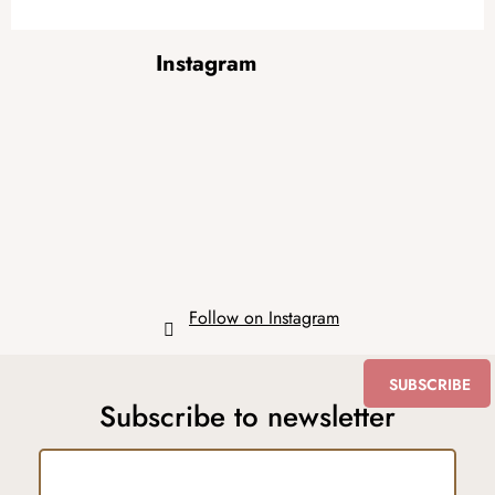
F
Instagram
o
o
t
e
r
Follow on Instagram
SUBSCRIBE
Subscribe to newsletter