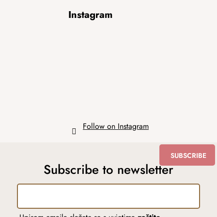
F
Instagram
o
o
t
e
r
Follow on Instagram
SUBSCRIBE
Subscribe to newsletter