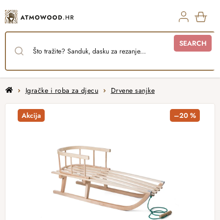
Skip
to
content
SHO
SEARCH
CAR
Home
Igračke i roba za djecu
Drvene sanjke
Akcija
–20 %