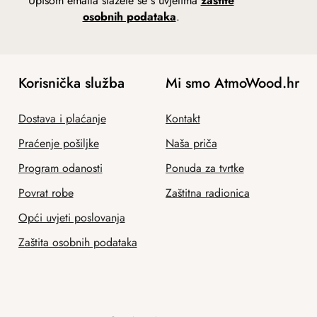
Upisom emaila slažete se s uvjetima
zaštite
osobnih podataka
.
Korisnička služba
Mi smo AtmoWood.hr
Dostava i plaćanje
Kontakt
Praćenje pošiljke
Naša priča
Program odanosti
Ponuda za tvrtke
Povrat robe
Zaštitna radionica
Opći uvjeti poslovanja
Zaštita osobnih podataka