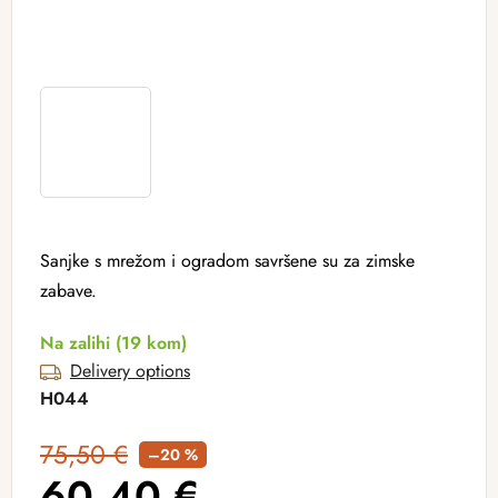
Sanjke s mrežom i ogradom savršene su za zimske
zabave.
Na zalihi
(19 kom)
Delivery options
H044
75,50 €
–20 %
60,40 €