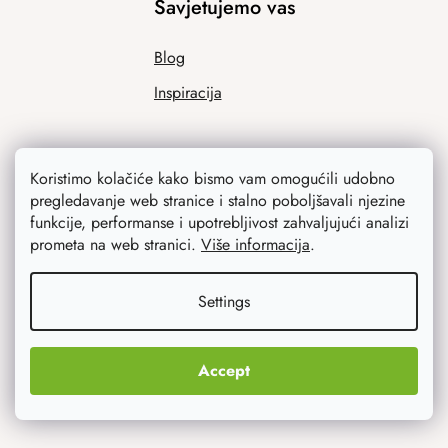
Savjetujemo vas
Blog
Inspiracija
Koristimo kolačiće kako bismo vam omogućili udobno
pregledavanje web stranice i stalno poboljšavali njezine
funkcije, performanse i upotrebljivost zahvaljujući analizi
prometa na web stranici.
Više informacija
.
Ono što vas najviše zanima
Settings
Noviteti
Accept
Originalni pokloni