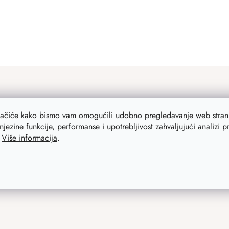
lačiće kako bismo vam omogućili udobno pregledavanje web strani
njezine funkcije, performanse i upotrebljivost zahvaljujući analizi 
.
Više informacija
.