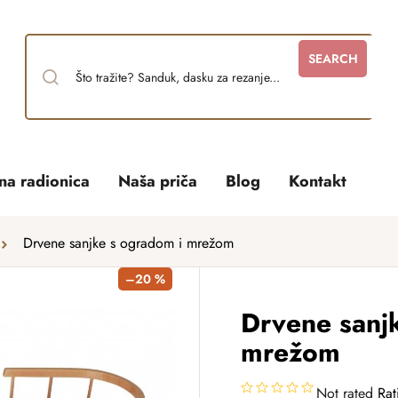
SEARCH
tna radionica
Naša priča
Blog
Kontakt
Drvene sanjke s ogradom i mrežom
–20 %
Drvene sanj
mrežom
Not rated
Rat