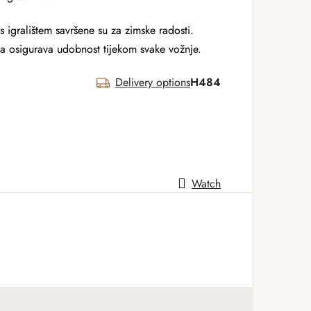
s igralištem savršene su za zimske radosti.
la osigurava udobnost tijekom svake vožnje.
Delivery options
H484
Watch