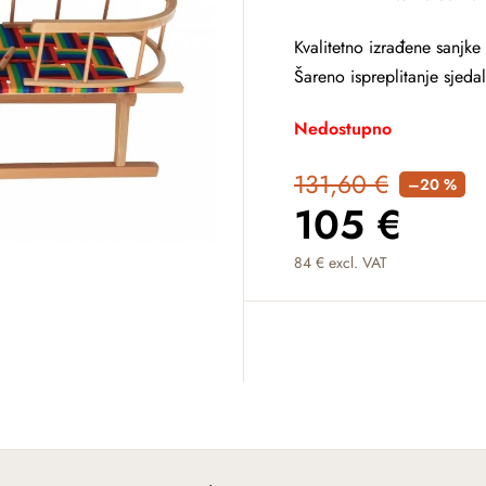
Kvalitetno izrađene sanjke 
Šareno ispreplitanje sjeda
Nedostupno
131,60 €
–20 %
105 €
84 € excl. VAT
Measure price: