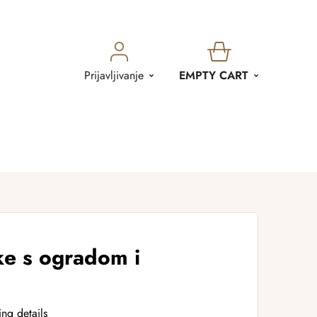
SHOPPING
Prijavljivanje
EMPTY CART
CART
ke s ogradom i
ing details