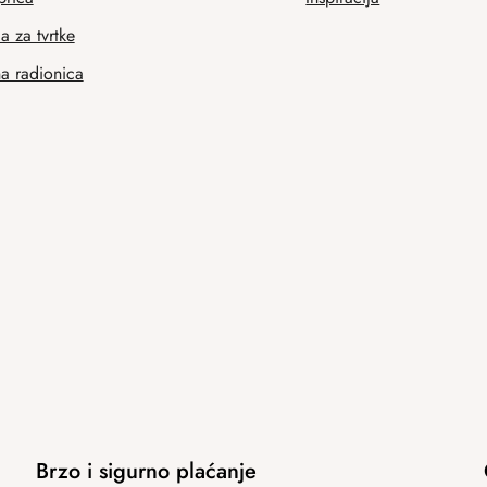
 za tvrtke
na radionica
Brzo i sigurno plaćanje