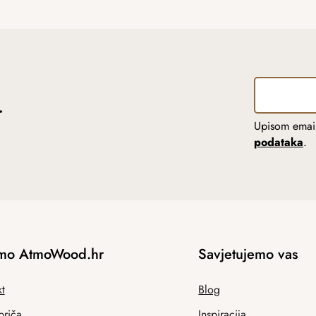
r
Upisom email
podataka
.
mo AtmoWood.hr
Savjetujemo vas
t
Blog
priča
Inspiracija