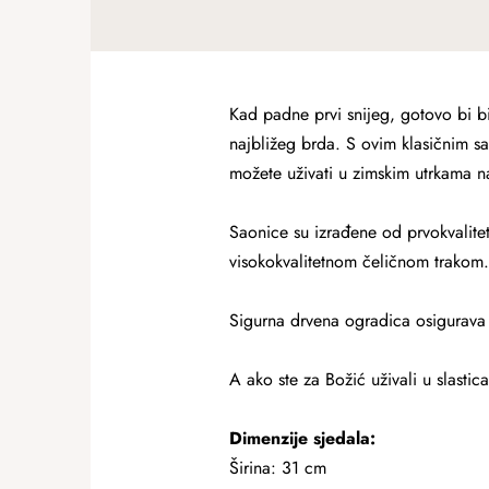
Kad padne prvi snijeg, gotovo bi bil
najbližeg brda. S ovim klasičnim sa
možete uživati ​​u zimskim utrkama 
Saonice su izrađene od prvokvalitet
visokokvalitetnom čeličnom trakom.
Sigurna drvena ogradica osigurava 
A ako ste za Božić uživali u slasti
Dimenzije sjedala:
Širina: 31 cm