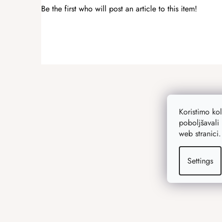
Be the first who will post an article to this item!
ADD A RATING
F
o
o
t
Koristimo ko
e
poboljšavali 
r
web stranici
Settings