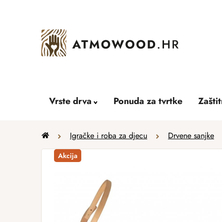
Skip
to
content
Vrste drva
Ponuda za tvrtke
Zašti
Home
Igračke i roba za djecu
Drvene sanjke
Akcija