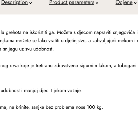
Description
Product parameters
Ocjene
a grehota ne iskoristiti ga. Možete s djecom napraviti snjegovića ili
njkama možete se lako vratiti u djetinjstvo, a zahvaljujući mekom i
na snijegu uz svu udobnost.
nog drva koje je tretirano zdravstveno sigurnim lakom, a tobogani
udobnost i manjoj djeci tijekom vožnje.
cama, ne brinite, sanjke bez problema nose 100 kg.