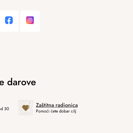
Zaštitna radionica
od 30
Pomoći ćete dobar cilj