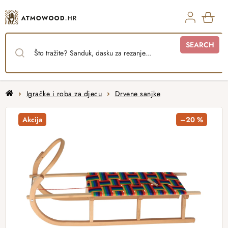
Skip
to
content
SHO
SEARCH
CAR
Home
Igračke i roba za djecu
Drvene sanjke
Akcija
–20 %