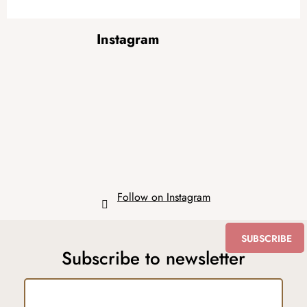
F
Instagram
o
o
t
e
r
Follow on Instagram
SUBSCRIBE
Subscribe to newsletter