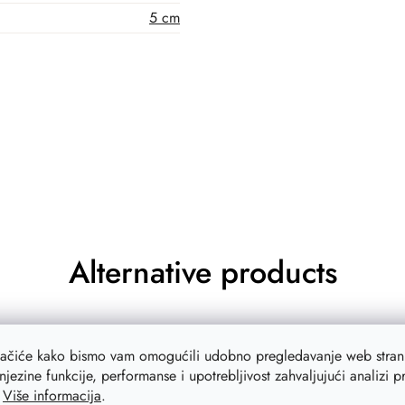
5 cm
Alternative products
a
–20 %
lačiće kako bismo vam omogućili udobno pregledavanje web strani
njezine funkcije, performanse i upotrebljivost zahvaljujući analizi 
.
Više informacija
.