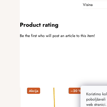
Visina
Product rating
Be the first who will post an article to this item!
ADD A RATING
Akcija
–20 %
Akcij
Koristimo ko
poboljšavali 
web stranici