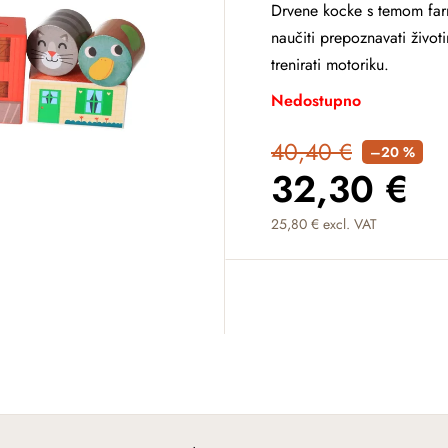
Drvene kocke s temom far
naučiti prepoznavati životin
trenirati motoriku.
Nedostupno
40,40 €
–20 %
32,30 €
25,80 € excl. VAT
Measure price: