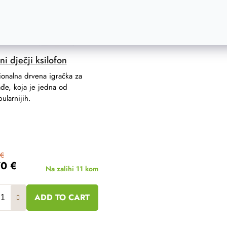
i dječji ksilofon
ionalna drvena igračka za
đe, koja je jedna od
ularnijih.
 €
70 €
Na zalihi
11 kom
ADD TO CART