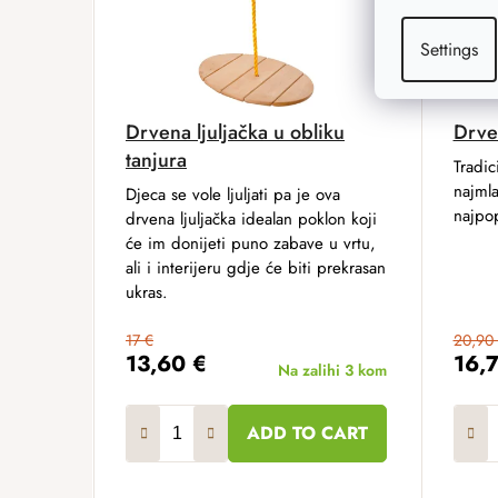
Settings
Drvena ljuljačka u obliku
Drven
tanjura
Tradic
najmla
Djeca se vole ljuljati pa je ova
najpop
drvena ljuljačka idealan poklon koji
će im donijeti puno zabave u vrtu,
ali i interijeru gdje će biti prekrasan
ukras.
17 €
20,90
13,60 €
16,
Na zalihi
3 kom
ADD TO CART