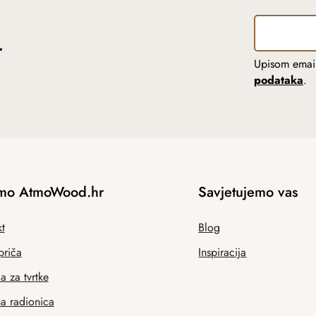
r
Upisom email
podataka
.
mo AtmoWood.hr
Savjetujemo vas
t
Blog
priča
Inspiracija
 za tvrtke
na radionica