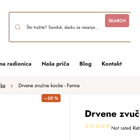
SEARCH
tna radionica
Naša priča
Blog
Kontakt
čke
Drvene zvučne kocke - Farma
–20 %
Drvene zvuč
Not rated
Rat