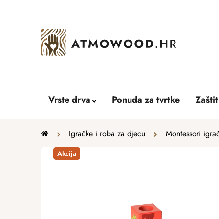
Skip
to
content
Vrste drva
Ponuda za tvrtke
Zašti
Home
Igračke i roba za djecu
Montessori igra
Akcija