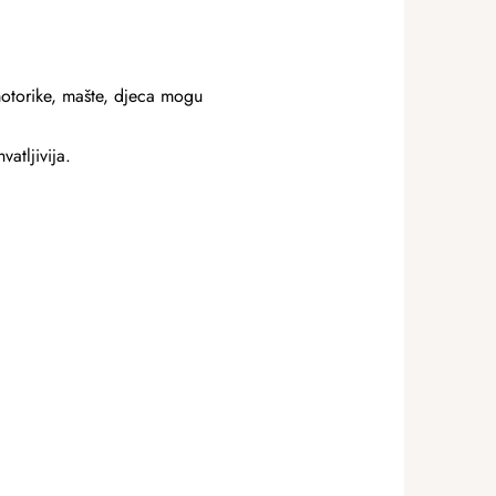
motorike, mašte, djeca mogu
atljivija.