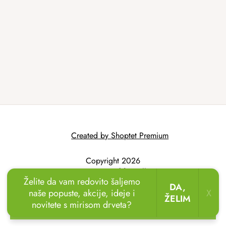
Created by Shoptet Premium
Copyright 2026
AtmoWood.hr
. All
Želite da vam redovito šaljemo
rights reserved.
DA,
naše popuste, akcije, ideje i
X
ŽELIM
novitete s mirisom drveta?
🏖️🌴
Uživajte u odmoru u vrtu!
Drvene ležaljke
sada uz popust
do 20 %.
🌞