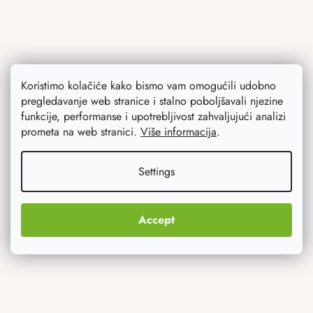
Koristimo kolačiće kako bismo vam omogućili udobno
pregledavanje web stranice i stalno poboljšavali njezine
funkcije, performanse i upotrebljivost zahvaljujući analizi
Ono što vas najviše zanima
prometa na web stranici.
Više informacija
.
Noviteti
Settings
Originalni pokloni
Accept