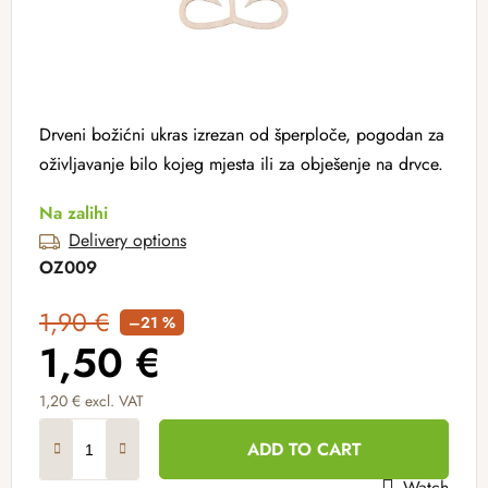
Drveni božićni ukras izrezan od šperploče, pogodan za
oživljavanje bilo kojeg mjesta ili za obješenje na drvce.
Na zalihi
Delivery options
OZ009
1,90 €
–21 %
1,50 €
1,20 € excl. VAT
Measure price:
ADD TO CART
Watch