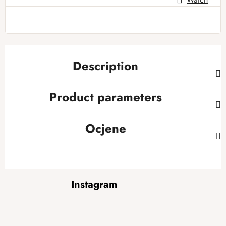
Description
Product parameters
Ocjene
F
Instagram
o
o
t