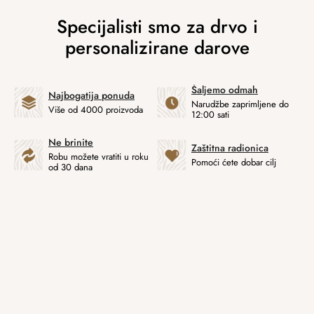
Šaljemo odmah
Najbogatija ponuda
Narudžbe zaprimljene do
Više od 4000 proizvoda
12:00 sati
Ne brinite
Zaštitna radionica
Robu možete vratiti u roku
Pomoći ćete dobar cilj
od 30 dana