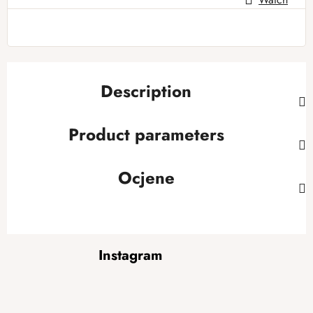
Description
Product parameters
Ocjene
F
Instagram
o
o
t