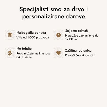
Šaljemo odmah
Najbogatija ponuda
Narudžbe zaprimljene do
Više od 4000 proizvoda
12:00 sati
Ne brinite
Zaštitna radionica
Robu možete vratiti u roku
Pomoći ćete dobar cilj
od 30 dana