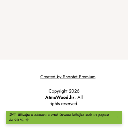
Created by Shoptet Premium
Copyright 2026
AtmoWood.hr
. All
rights reserved.
🏖️🌴
Uživajte u odmoru u vrtu!
Drvene ležaljke
sada uz popust
do 20 %.
🌞