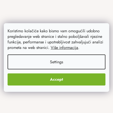
Koristimo kolačiće kako bismo vam omogućili udobno
pregledavanje web stranice i stalno poboljšavali njezine
funkcije, performanse i upotrebljivost zahvaljujući analizi
Ono što vas najviše zanima
prometa na web stranici.
Više informacija
.
Noviteti
Settings
Originalni pokloni
Accept