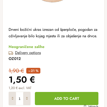
Drveni božićni ukras izrezan od šperploče, pogodan za
oživljavanje bilo kojeg mjesta ili za obješenje na drvce.
Neograničene zalihe
Delivery options
OZ012
1,90 €
–21 %
1,50 €
1,20 € excl. VAT
Measure price:
ADD TO CART
Watch