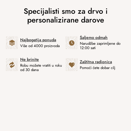
Šaljemo odmah
Najbogatija ponuda
Narudžbe zaprimljene do
Više od 4000 proizvoda
12:00 sati
Ne brinite
Zaštitna radionica
Robu možete vratiti u roku
Pomoći ćete dobar cilj
od 30 dana