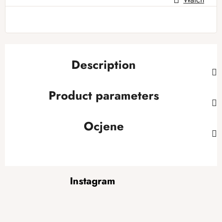
Description
Product parameters
Ocjene
F
Instagram
o
o
t