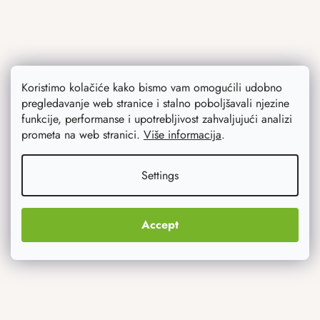
Koristimo kolačiće kako bismo vam omogućili udobno
pregledavanje web stranice i stalno poboljšavali njezine
funkcije, performanse i upotrebljivost zahvaljujući analizi
Ono što vas najviše zanima
prometa na web stranici.
Više informacija
.
Noviteti
Settings
Originalni pokloni
Accept