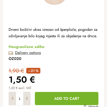
Drveni božićni ukras izrezan od šperploče, pogodan za
oživljavanje bilo kojeg mjesta ili za obješenje na drvce.
Neograničene zalihe
Delivery options
OZ020
1,90 €
–21 %
1,50 €
1,20 € excl. VAT
Measure price:
ADD TO CART
Watch