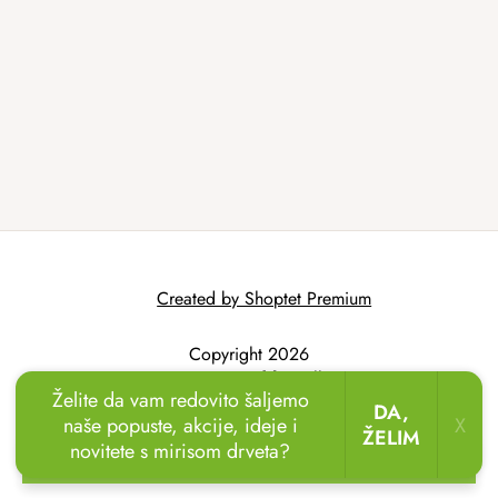
Created by Shoptet Premium
Copyright 2026
AtmoWood.hr
. All
Želite da vam redovito šaljemo
rights reserved.
DA,
naše popuste, akcije, ideje i
X
ŽELIM
novitete s mirisom drveta?
🏖️🌴
Uživajte u odmoru u vrtu!
Drvene ležaljke
sada uz popust
do 20 %.
🌞