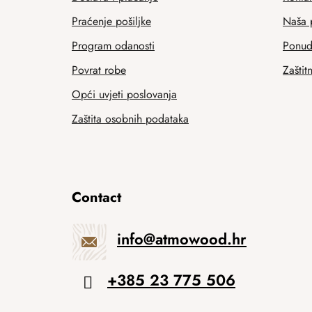
Praćenje pošiljke
Naša 
Program odanosti
Ponuda
Povrat robe
Zaštit
Opći uvjeti poslovanja
Zaštita osobnih podataka
Contact
info
@
atmowood.hr
+385 23 775 506