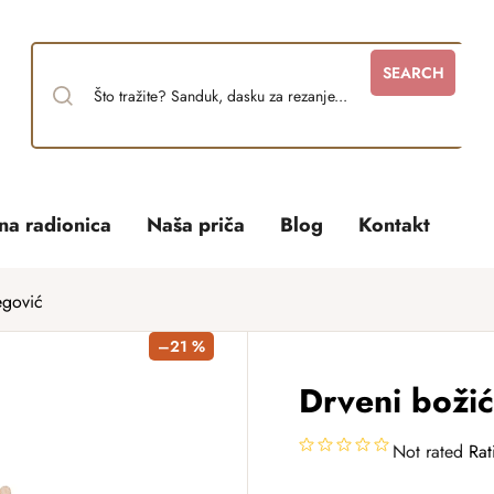
SEARCH
tna radionica
Naša priča
Blog
Kontakt
egović
–21 %
Drveni božić
Not rated
Rat