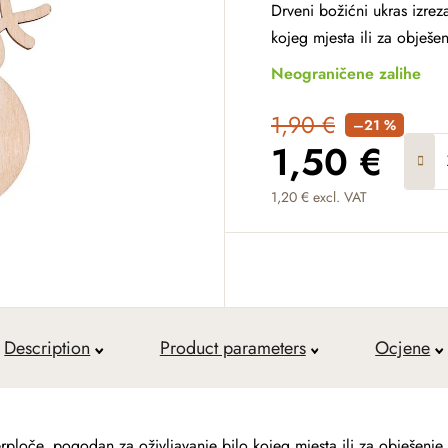
Drveni božićni ukras izre
kojeg mjesta ili za obješe
Neograničene zalihe
1,90 €
–21 %
1,50 €
1,20 € excl. VAT
Measure price:
Description
Product parameters
Ocjene
rploče, pogodan za oživljavanje bilo kojeg mjesta ili za obješenje