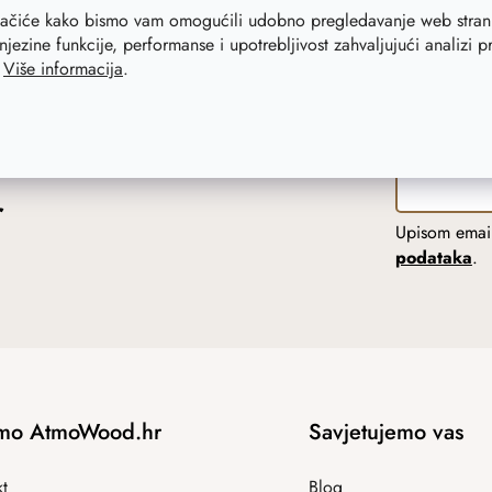
lačiće kako bismo vam omogućili udobno pregledavanje web strani
njezine funkcije, performanse i upotrebljivost zahvaljujući analizi 
.
Više informacija
.
r
Upisom email
podataka
.
mo AtmoWood.hr
Savjetujemo vas
t
Blog