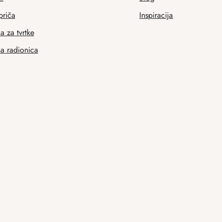
priča
Inspiracija
 za tvrtke
na radionica