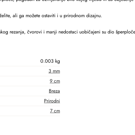
elite, ali ga možete ostaviti i u prirodnom dizajnu.
kog rezanja, čvorovi i manji nedostaci uobičajeni su dio šperploče
0.003 kg
3 mm
9 cm
Breza
Prirodni
7 cm