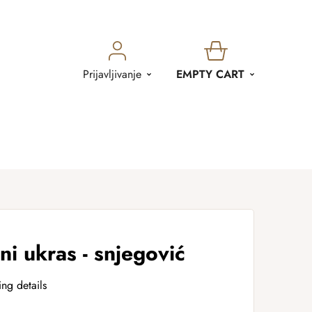
SHOPPING
Prijavljivanje
EMPTY CART
CART
ni ukras - snjegović
ing details