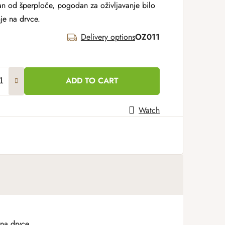
zan od šperploče, pogodan za oživljavanje bilo
nje na drvce.
Delivery options
OZ011
ADD TO CART
Watch
 na drvce.