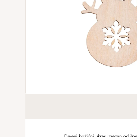
Drveni božićni ukras izrezan od špe