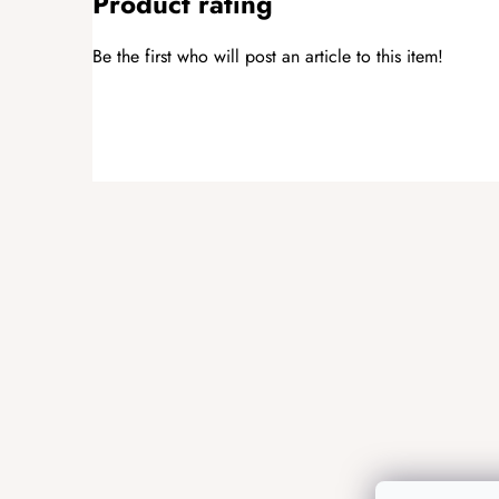
Product rating
Be the first who will post an article to this item!
ADD A RATING
F
o
o
t
e
r