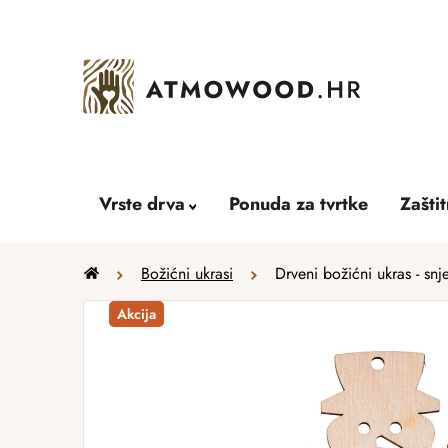
Skip
to
content
Vrste drva
Ponuda za tvrtke
Zašti
Home
Božićni ukrasi
Drveni božićni ukras - snj
Akcija