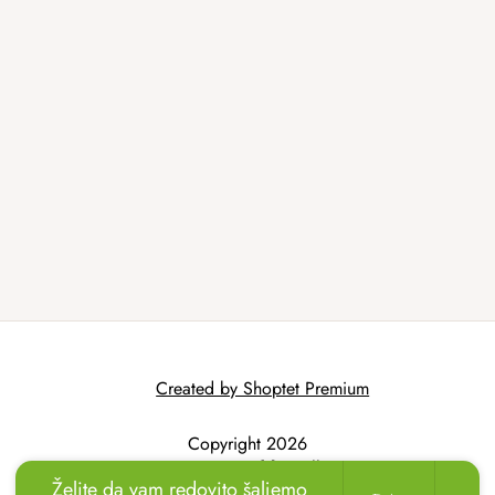
Created by Shoptet Premium
Copyright 2026
AtmoWood.hr
. All
Želite da vam redovito šaljemo
rights reserved.