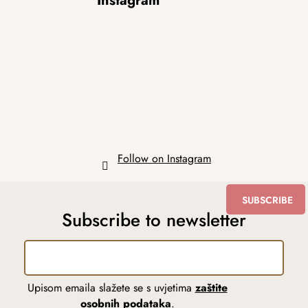
Instagram
o
o
t
e
r
Follow on Instagram
SUBSCRIBE
Subscribe to newsletter
Upisom emaila slažete se s uvjetima
zaštite
osobnih podataka
.