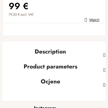
99 €
79,20 € excl. VAT
Watch
Measure price:
Description
Product parameters
Ocjene
F