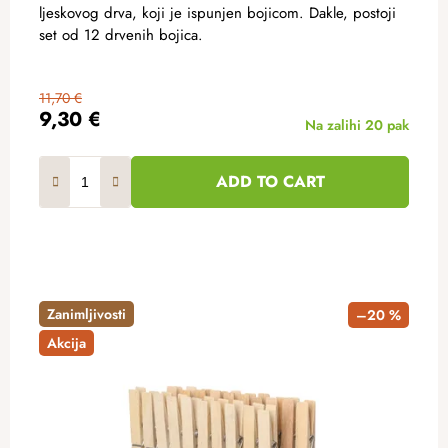
ljeskovog drva, koji je ispunjen bojicom. Dakle, postoji
set od 12 drvenih bojica.
11,70 €
9,30 €
Na zalihi
20 pak
ADD TO CART
Zanimljivosti
–20 %
Akcija