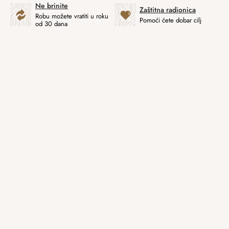
Ne brinite
Zaštitna radionica
Robu možete vratiti u roku
Pomoći ćete dobar cilj
od 30 dana