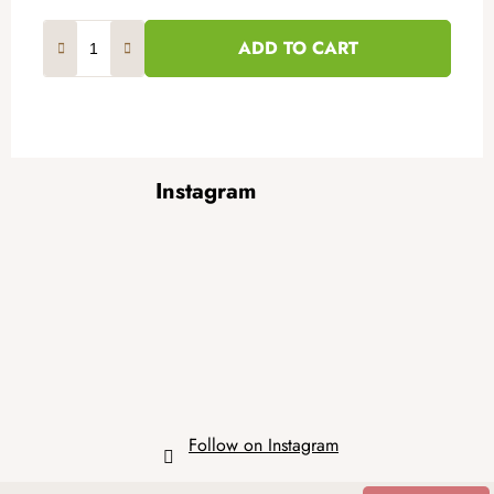
ADD TO CART
F
Instagram
o
o
t
e
r
Follow on Instagram