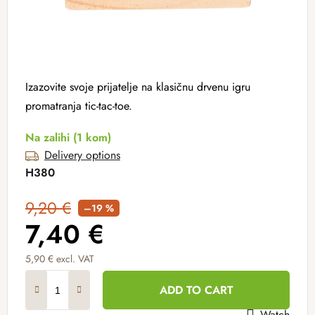
Izazovite svoje prijatelje na klasičnu drvenu igru ​​
promatranja tic-tac-toe.
Na zalihi
(1 kom)
Delivery options
H380
9,20 €
–19 %
7,40 €
5,90 € excl. VAT
Measure price:
ADD TO CART
Watch