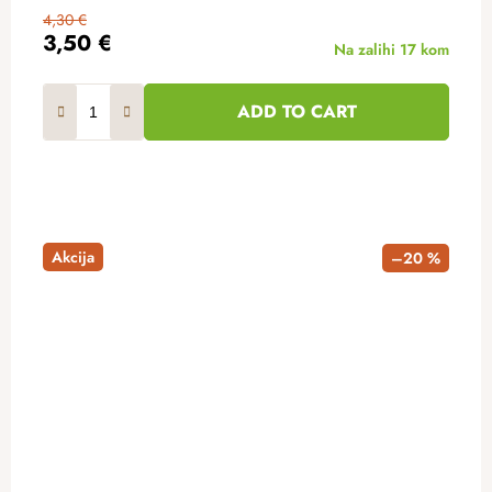
4,30 €
3,50 €
Na zalihi
17 kom
ADD TO CART
Akcija
–20 %