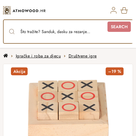
Skip
to
content
SHO
SEARCH
CAR
Home
Igračke i roba za djecu
Društvene igre
Akcija
–19 %