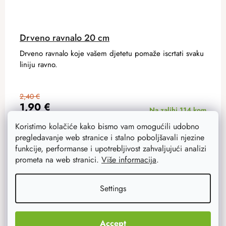
Drveno ravnalo 20 cm
Drveno ravnalo koje vašem djetetu pomaže iscrtati svaku
liniju ravno.
2,40 €
1,90 €
Na zalihi
114 kom
Koristimo kolačiće kako bismo vam omogućili udobno
pregledavanje web stranice i stalno poboljšavali njezine
ADD TO CART
funkcije, performanse i upotrebljivost zahvaljujući analizi
prometa na web stranici.
Više informacija
.
Settings
Akcija
–20 %
Accept