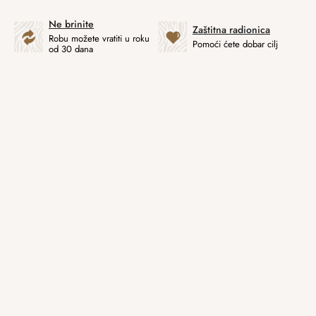
Ne brinite
Zaštitna radionica
Robu možete vratiti u roku
Pomoći ćete dobar cilj
od 30 dana