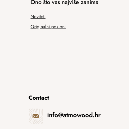
Ono što vas najviše zanima
Noviteti
Originalni pokloni
Contact
info
@
atmowood.hr