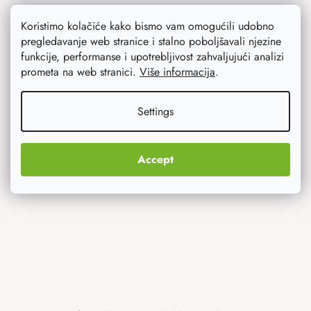
Opći uvjeti poslovanja
Koristimo kolačiće kako bismo vam omogućili udobno
pregledavanje web stranice i stalno poboljšavali njezine
Zaštita osobnih podataka
funkcije, performanse i upotrebljivost zahvaljujući analizi
prometa na web stranici.
Više informacija
.
Settings
Savjetujemo vas
Blog
Accept
Inspiracija