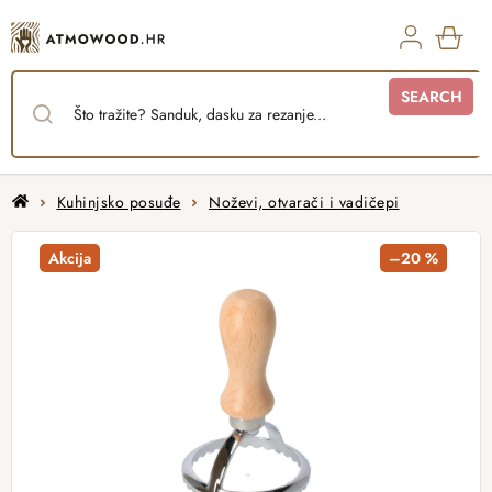
Skip
to
content
SHO
SEARCH
CAR
Home
Kuhinjsko posuđe
Noževi, otvarači i vadičepi
Akcija
–20 %