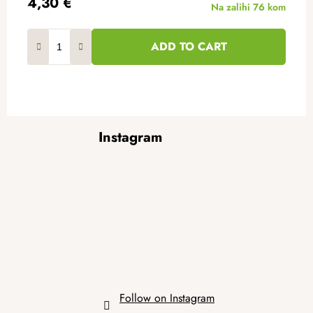
4,30 €
Na zalihi
76 kom
ADD TO CART
F
Instagram
o
o
t
e
r
Follow on Instagram