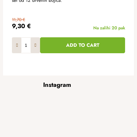
set od 12 drvenih bojica.
11,70 €
9,30 €
Na zalihi
20 pak
ADD TO CART
F
Instagram
o
o
t
e
r