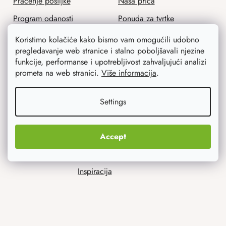
Praćenje pošiljke
Naša priča
Program odanosti
Ponuda za tvrtke
Povrat robe
Zaštitna radionica
Koristimo kolačiće kako bismo vam omogućili udobno
pregledavanje web stranice i stalno poboljšavali njezine
Opći uvjeti poslovanja
funkcije, performanse i upotrebljivost zahvaljujući analizi
Zaštita osobnih podataka
prometa na web stranici.
Više informacija
.
Settings
Savjetujemo vas
Accept
Blog
Inspiracija