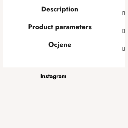
Description
Product parameters
Ocjene
F
Instagram
o
o
t
e
r