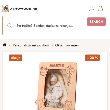
Skip
to
content
SHO
SEARCH
CAR
Home
Personalizirani pokloni
Okviri po mjeri
Akcija
–20 %