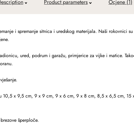
escription
Product parameters
Ocjene (1)
manje i spremanje sitnica i uredskog materijala. Naši rokovnici s
jene.
adionicu, ured, podrum i garažu, primjerice za vijke i matice. Takođ
toranu.
vješanje.
u 10,5 x 9,5 cm, 9 x 9 cm, 9 x 6 cm, 9 x 8 cm, 8,5 x 6,5 cm, 15
 brezove šperploče.