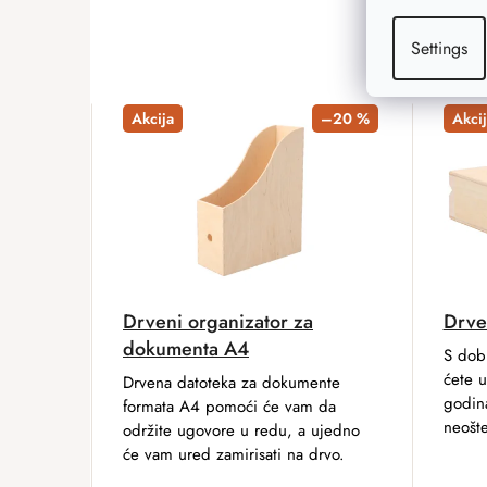
Settings
Akcija
–20 %
Akcij
Drveni organizator za
Drven
dokumenta A4
S dob
ćete už
Drvena datoteka za dokumente
godina
formata A4 pomoći će vam da
neošt
održite ugovore u redu, a ujedno
će vam ured zamirisati na drvo.