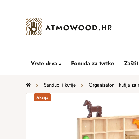
Skip
to
content
Vrste drva
Ponuda za tvrtke
Zašti
Home
Sanduci i kutije
Organizatori i kutija za 
Akcija