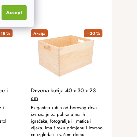
Accept
18 %
Akcija
–20 %
ce i
Drvena kutija 40 x 30 x 23
cm
e i
Elegantna kutija od borovog drva
izvrsna je za pohranu malih
stol
igračaka, fotografija ili matica i
vijaka. Ima široku primjenu i izvrsno
će izgledati u vašem domu.