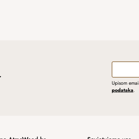
r
Upisom email
podataka
.