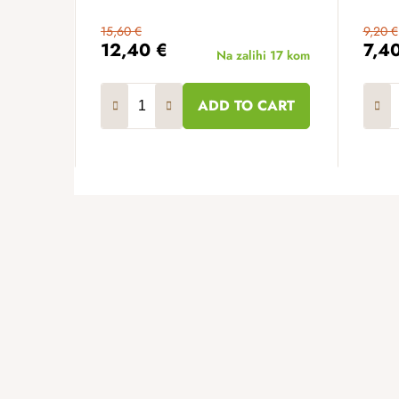
15,60 €
9,20 €
12,40 €
7,4
Na zalihi
17 kom
ADD TO CART
F
o
o
t
e
r