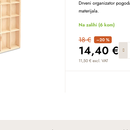
Drveni organizator pogoda
materijala.
Na zalihi
(6 kom)
18 €
–20 %
14,40 €
11,50 € excl. VAT
Measure price: