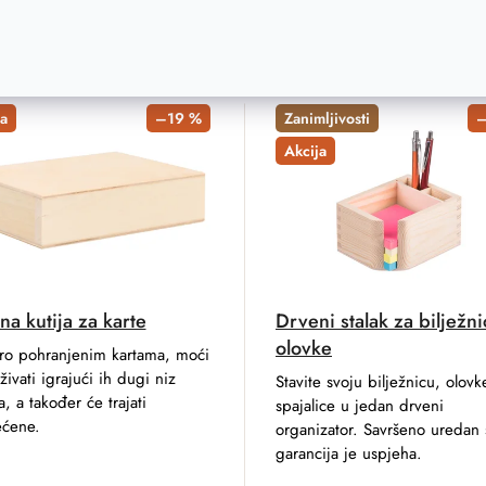
Related products
a
–19 %
Zanimljivosti
–
Akcija
a kutija za karte
Drveni stalak za bilježni
olovke
ro pohranjenim kartama, moći
ivati ​​igrajući ih dugi niz
Stavite svoju bilježnicu, olovk
, a također će trajati
spajalice u jedan drveni
ećene.
organizator. Savršeno uredan 
garancija je uspjeha.