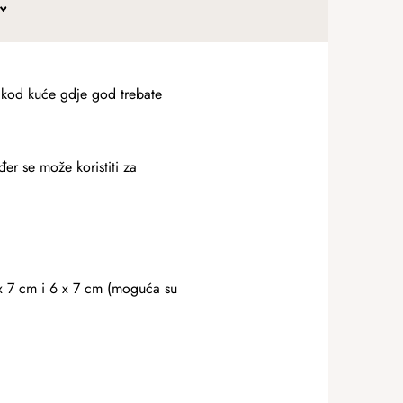
u kod kuće gdje god trebate
er se može koristiti za
 x 7 cm i 6 x 7 cm (moguća su