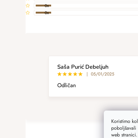
0x
0x
ADD A RATING
L
i
s
t
o
f
r
Saša Purić Debeljuh
a
|
05/01/2025
t
Odličan
i
n
g
s
Koristimo ko
poboljšavali 
web stranici