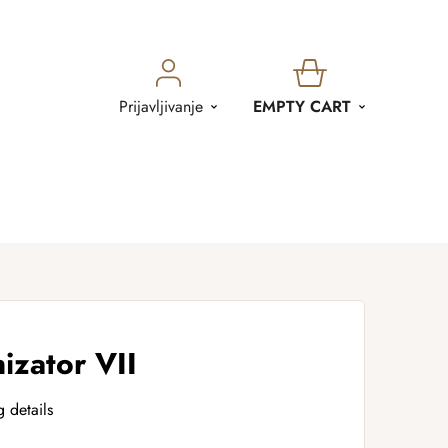
SHOPPING
Prijavljivanje
EMPTY CART
CART
izator VII
g details