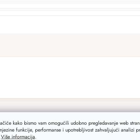
lačiće kako bismo vam omogućili udobno pregledavanje web strani
njezine funkcije, performanse i upotrebljivost zahvaljujući analizi 
.
Više informacija
.