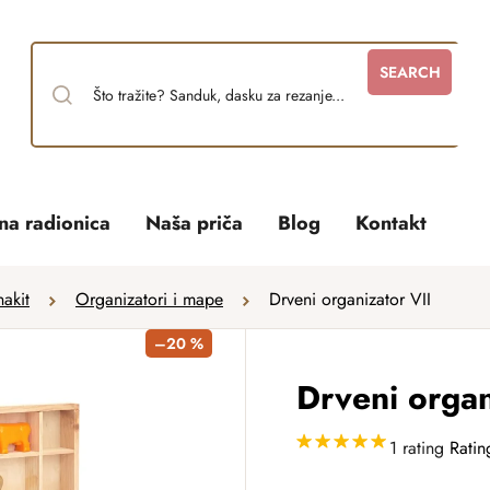
SEARCH
tna radionica
Naša priča
Blog
Kontakt
nakit
Organizatori i mape
Drveni organizator VII
–20 %
Drveni organ
1 rating
Ratin