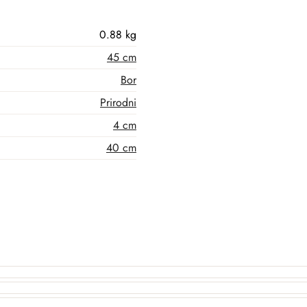
0.88 kg
45 cm
Bor
Prirodni
4 cm
40 cm