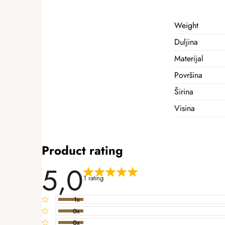
Weight
Duljina
Materijal
Površina
Širina
Visina
Product rating
5,0
1 rating
1x
0x
0x