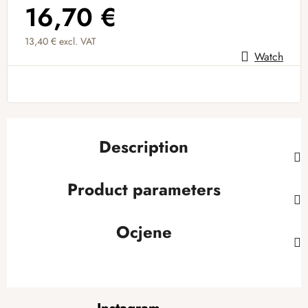
16,70 €
13,40 € excl. VAT
Watch
Measure price:
Description
Product parameters
Ocjene
F