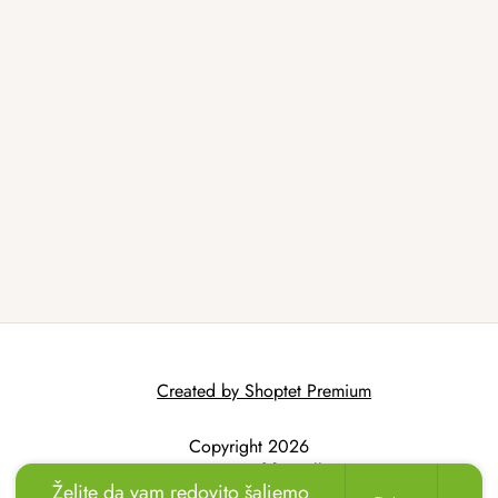
Created by Shoptet Premium
Copyright 2026
AtmoWood.hr
. All
Želite da vam redovito šaljemo
rights reserved.