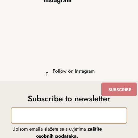
Instagram
o
o
t
e
r
Follow on Instagram
SUBSCRIBE
Subscribe to newsletter
Upisom emaila slažete se s uvjetima
zaštite
osobnih podataka
.