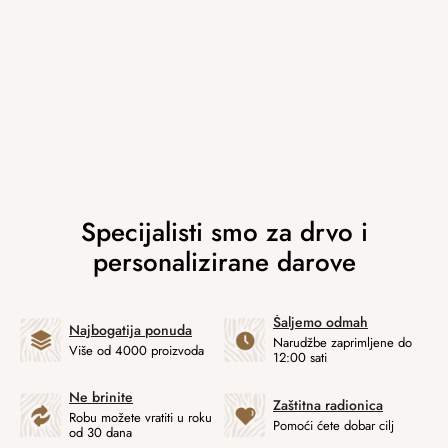
Šaljemo odmah
Najbogatija ponuda
Narudžbe zaprimljene do
Više od 4000 proizvoda
12:00 sati
Ne brinite
Zaštitna radionica
Robu možete vratiti u roku
Pomoći ćete dobar cilj
od 30 dana