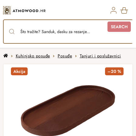
Skip
to
content
SHO
SEARCH
CAR
Home
Kuhinjsko posuđe
Posuđe
Tanjuri i poslužavnici
Akcija
–20 %