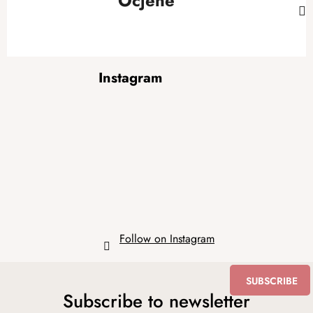
Ocjene
F
Instagram
o
o
t
e
r
Follow on Instagram
SUBSCRIBE
Subscribe to newsletter