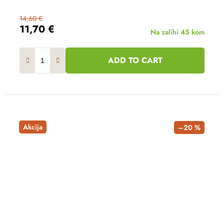
14,60 €
11,70 €
Na zalihi
45 kom
ADD TO CART
Akcija
–20 %