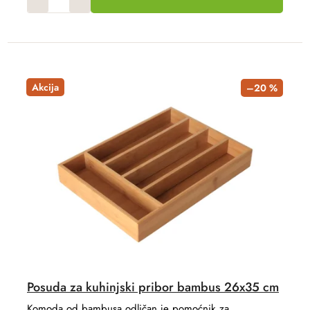
Akcija
–20 %
Posuda za kuhinjski pribor bambus 26x35 cm
Komoda od bambusa odličan je pomoćnik za