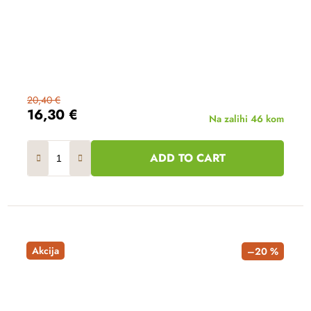
20,40 €
16,30 €
Na zalihi
46 kom
ADD TO CART
Akcija
–20 %