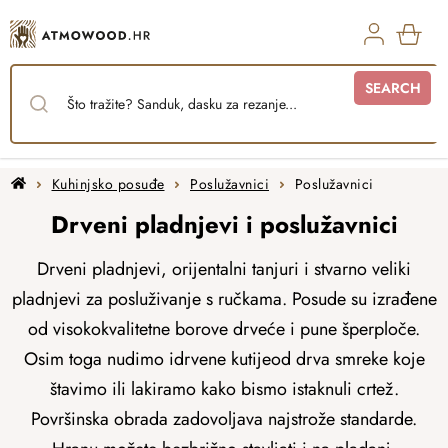
Skip
to
content
SHO
SEARCH
CAR
Home
Kuhinjsko posuđe
Poslužavnici
Poslužavnici
Drveni pladnjevi i poslužavnici
Drveni pladnjevi, orijentalni tanjuri i stvarno veliki
pladnjevi za posluživanje s ručkama.
Posude su izrađene
od visokokvalitetne borove drveće i pune šperploče.
Osim toga nudimo i
drvene kutije
od drva smreke koje
štavimo ili lakiramo kako bismo istaknuli crtež.
Površinska obrada zadovoljava najstrože standarde.