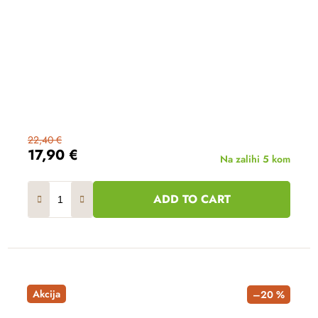
22,40 €
17,90 €
Na zalihi
5 kom
ADD TO CART
Akcija
–20 %