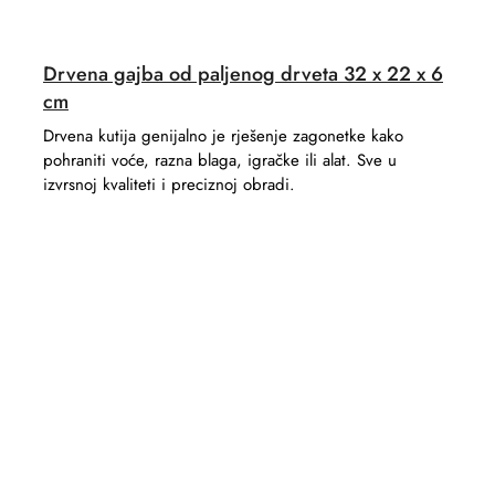
Drvena gajba od paljenog drveta 32 x 22 x 6
cm
Drvena kutija genijalno je rješenje zagonetke kako
pohraniti voće, razna blaga, igračke ili alat. Sve u
izvrsnoj kvaliteti i preciznoj obradi.