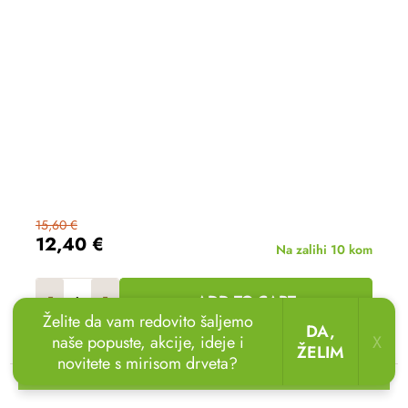
15,60 €
12,40 €
Na zalihi
10 kom
ADD TO CART
Želite da vam redovito šaljemo
DA,
naše popuste, akcije, ideje i
X
ŽELIM
novitete s mirisom drveta?
🏖️🌴
Uživajte u odmoru u vrtu!
Drvene ležaljke
sada uz popust
do 20 %.
🌞