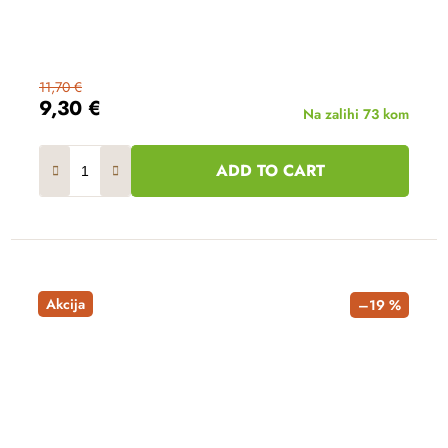
11,70 €
9,30 €
Na zalihi
73 kom
ADD TO CART
Akcija
–19 %