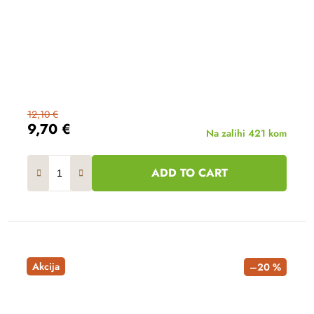
12,10 €
9,70 €
Na zalihi
421 kom
ADD TO CART
Akcija
–20 %