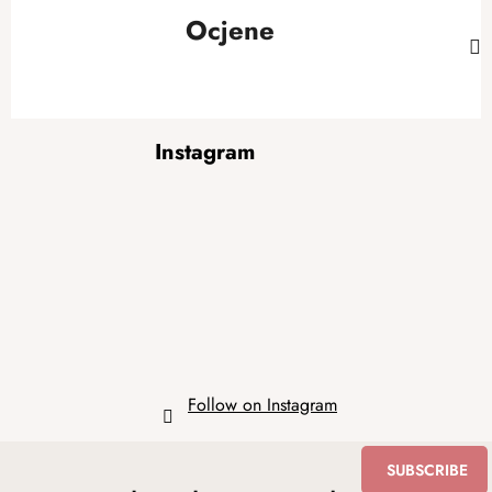
Ocjene
F
Instagram
o
o
t
e
r
Follow on Instagram
SUBSCRIBE