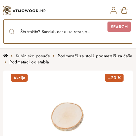
Skip
to
content
SHO
SEARCH
CAR
Home
Kuhinjsko posuđe
Podmetači za stol i podmetači za čaše
Podmetači od stabla
Akcija
–20 %